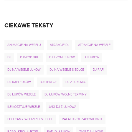
CIEKAWE TEKSTY
ANIMACJE NA WESELU
ATRAKCJE DJ
ATRAKCJE NA WESELE
DJ
DJ/WODZIREJ
DJ FROM ŁUKÓW
DJ LUKOW
DJ NA WESELE LUKOW
DJ NA WESELE SIEDLCE
DJ RAFI
DJ RAFI ŁUKÓW
DJ SIEDLCE
DJ Z LUKOWA
DJ ŁUKÓW WESELE
DJ ŁUKÓW WOLNE TERMINY
ILE KOSZTUJE WESELE
JAKI DJ Z ŁUKOWA
POLECAMY WODZIREJ SIEDLCE
RAFAŁ KRÓL ZAPOWIEDNIK
RAFAŁ KRÓL ŁUKÓW
RAFI DJ ŁUKÓW
TANI DJ ŁUKÓW