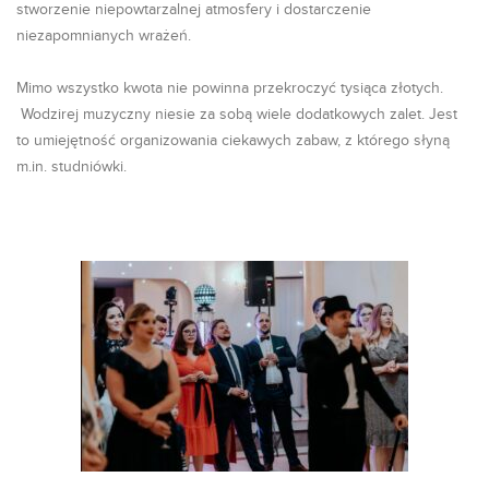
stworzenie niepowtarzalnej atmosfery i dostarczenie
niezapomnianych wrażeń.
Mimo wszystko kwota nie powinna przekroczyć tysiąca złotych.
Wodzirej muzyczny niesie za sobą wiele dodatkowych zalet. Jest
to umiejętność organizowania ciekawych zabaw, z którego słyną
m.in. studniówki.