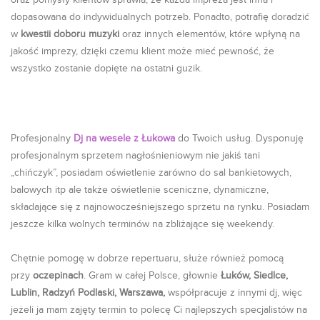
oraz pomysły klientów sprawia, że każda impreza jest inna i
dopasowana do indywidualnych potrzeb. Ponadto, potrafię doradzić
w
kwestii doboru muzyki
oraz innych elementów, które wpłyną na
jakość imprezy, dzięki czemu klient może mieć pewność, że
wszystko zostanie dopięte na ostatni guzik.
Profesjonalny
Dj na wesele z Łukowa
do Twoich usług. Dysponuję
profesjonalnym sprzetem nagłośnieniowym nie jakiś tani
„chińczyk”, posiadam oświetlenie zarówno do sal bankietowych,
balowych itp ale także oświetlenie sceniczne, dynamiczne,
składające się z najnowocześniejszego sprzetu na rynku. Posiadam
jeszcze kilka wolnych terminów na zbliżające się weekendy.
Chętnie pomogę w dobrze repertuaru, służe również pomocą
przy
oczepinach
. Gram w całej Polsce, głownie
Łuków, Siedlce,
Lublin, Radzyń Podlaski, Warszawa,
współpracuje z innymi dj, więc
jeżeli ja mam zajęty termin to polecę Ci najlepszych specjalistów na