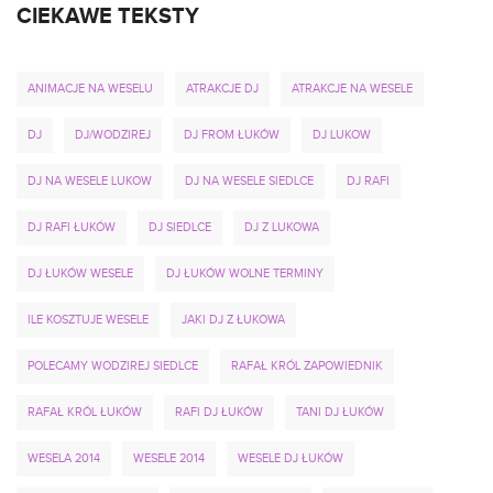
CIEKAWE TEKSTY
ANIMACJE NA WESELU
ATRAKCJE DJ
ATRAKCJE NA WESELE
DJ
DJ/WODZIREJ
DJ FROM ŁUKÓW
DJ LUKOW
DJ NA WESELE LUKOW
DJ NA WESELE SIEDLCE
DJ RAFI
DJ RAFI ŁUKÓW
DJ SIEDLCE
DJ Z LUKOWA
DJ ŁUKÓW WESELE
DJ ŁUKÓW WOLNE TERMINY
ILE KOSZTUJE WESELE
JAKI DJ Z ŁUKOWA
POLECAMY WODZIREJ SIEDLCE
RAFAŁ KRÓL ZAPOWIEDNIK
RAFAŁ KRÓL ŁUKÓW
RAFI DJ ŁUKÓW
TANI DJ ŁUKÓW
WESELA 2014
WESELE 2014
WESELE DJ ŁUKÓW