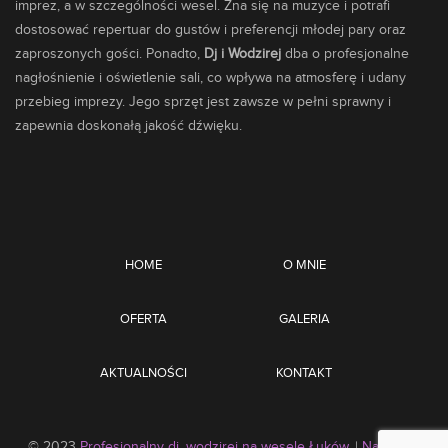
imprez, a w szczególności wesel. Zna się na muzyce i potrafi
dostosować repertuar do gustów i preferencji młodej pary oraz
zaproszonych gości. Ponadto,
Dj i Wodzirej
dba o profesjonalne
nagłośnienie i oświetlenie sali, co wpływa na atmosferę i udany
przebieg imprezy. Jego sprzęt jest zawsze w pełni sprawny i
zapewnia doskonałą jakość dźwięku.
HOME
O MNIE
OFERTA
GALERIA
AKTUALNOŚCI
KONTAKT
© 2023
Profesjonalny dj, wodzirej na wesele Łuków
. |
Na skróty