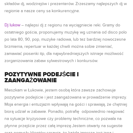
składów dj, wodzirejów i prezenterów. Zrzeszamy najlepszych dj w
regionie a nasze ceny sa konkurencyjne.
Dj lukow
– najlepsi dj z regionu na wyciągniecie reki. Gramy do
ostatniego gościa, proponujemy muzykę wg uznania od disco polo
po lata 80, 90, pop, muzyke radiowa, lub tez bardziej nowoczesne
brzmienia, repertuar w każdej chwili można sobie zmieniać,
zamawiać piosenki itp, dla najwybredniejszych istnieje możliwość
zorganizowania zabaw sylwestrowych i konkursów.
POZYTYWNE PODEJŚCIE I
ZAANGAŻOWANIE
Mieszkam w Łukowie, jestem osobą która zawsze zachowuje
pozytywne podejście i jest zaangażowana w prowadzenie imprezy.
Moja energia i entuzjazm wpływają na gości i sprawiają, że chętniej
biorą udział w zabawie. Ponadto, potrafię odpowiednio reagować
na sytuacje kryzysowe czy problemy techniczne, co pozwala na
płynne przejście przez całą imprezę.Jestem otwarty na sugestie