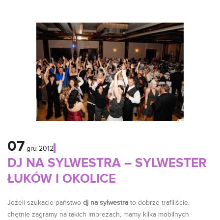
07
gru
2012
DJ NA SYLWESTRA – SYLWESTER
ŁUKÓW I OKOLICE
Jeżeli szukacie państwo
dj na sylwestra
to dobrze trafiliście,
chętnie zagramy na takich imprezach, mamy kilka mobilnych