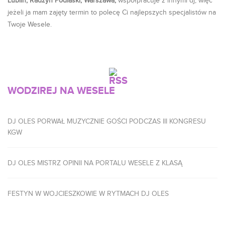
Lublin, Radzyń Podlaski, Warszawa,
współpracuje z innymi dj, więc
jeżeli ja mam zajęty termin to polecę Ci najlepszych specjalistów na
Twoje Wesele.
WODZIREJ NA WESELE
DJ OLES PORWAŁ MUZYCZNIE GOŚCI PODCZAS III KONGRESU
KGW
DJ OLES MISTRZ OPINII NA PORTALU WESELE Z KLASĄ
FESTYN W WOJCIESZKOWIE W RYTMACH DJ OLES