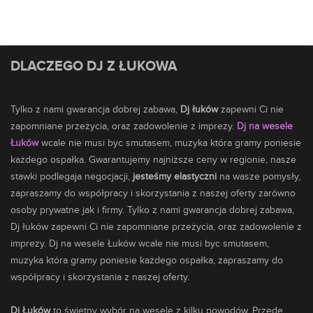
DLACZEGO DJ Z ŁUKOWA
Tylko z nami gwarancja dobrej zabawa,
Dj łuków
zapewni Ci nie
zapomniane przeżycia, oraz zadowolenie z imprezy.
Dj na wesele
Łuków
wcale nie musi byc smutasem,
muzyka
która gramy poniesie
każdego ospałka. Gwarantujemy najniższe ceny w regionie, nasze
stawki podlegaja negocjacji,
jesteśmy elastyczni
na wasze pomysły,
zapraszamy do współpracy i skorzystania z naszej oferty zarówno
osoby prywatne jak i firmy. Tylko z nami gwarancja dobrej zabawa,
Dj łuków zapewni Ci nie zapomniane przeżycia, oraz zadowolenie z
imprezy. Dj na wesele Łuków wcale nie musi byc smutasem,
muzyka która gramy poniesie każdego ospałka, zapraszamy do
współpracy i skorzystania z naszej oferty.
Dj Łuków
to świetny wybór na wesele z kilku powodów. Przede