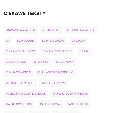
CIEKAWE TEKSTY
ANIMACJE NA WESELU
ATRAKCJE DJ
ATRAKCJE NA WESELE
DJ
DJ/WODZIREJ
DJ FROM ŁUKÓW
DJ LUKOW
DJ NA WESELE LUKOW
DJ NA WESELE SIEDLCE
DJ RAFI
DJ RAFI ŁUKÓW
DJ SIEDLCE
DJ Z LUKOWA
DJ ŁUKÓW WESELE
DJ ŁUKÓW WOLNE TERMINY
ILE KOSZTUJE WESELE
JAKI DJ Z ŁUKOWA
POLECAMY WODZIREJ SIEDLCE
RAFAŁ KRÓL ZAPOWIEDNIK
RAFAŁ KRÓL ŁUKÓW
RAFI DJ ŁUKÓW
TANI DJ ŁUKÓW