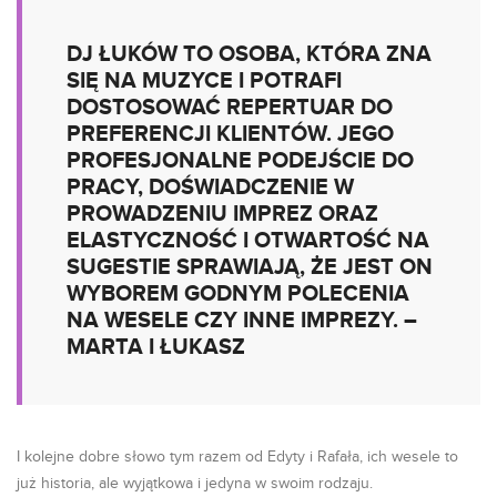
DJ ŁUKÓW TO OSOBA, KTÓRA ZNA
SIĘ NA MUZYCE I POTRAFI
DOSTOSOWAĆ REPERTUAR DO
PREFERENCJI KLIENTÓW. JEGO
PROFESJONALNE PODEJŚCIE DO
PRACY, DOŚWIADCZENIE W
PROWADZENIU IMPREZ ORAZ
ELASTYCZNOŚĆ I OTWARTOŚĆ NA
SUGESTIE SPRAWIAJĄ, ŻE JEST ON
WYBOREM GODNYM POLECENIA
NA WESELE CZY INNE IMPREZY. –
MARTA I ŁUKASZ
I kolejne dobre słowo tym razem od Edyty i Rafała, ich wesele to
już historia, ale wyjątkowa i jedyna w swoim rodzaju.