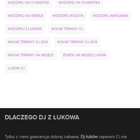
WODZIREJ NA SYLWESTER
WODZIREJ NA SYLWESTRA
WODZIREJ NA WESELE
WODZIREJ RADZYN
WODZIREJ WARSZAWA
WODZIREJ Z ŁUKOWA
WOLNE TERMINY DJ
WOLNE TERMINY DJ 2014
WOLNE TERMINY DJ 2015
WOLNE TERMINY NA WESELE
ZESPÓŁ NA WESELE ŁUKÓW
ŁUKÓW DJ
DLACZEGO DJ Z ŁUKOWA
Tylko z nami gwarancja dobrej zabawa,
Dj łuków
zapewni Ci nie