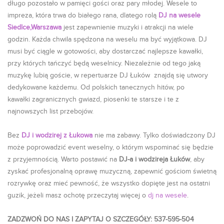
długo pozostało w pamięci gości oraz pary młodej. Wesele to
impreza, która trwa do białego rana, dlatego rolą
DJ na wesele
Siedlce,Warszawa
jest zapewnienie muzyki i atrakcji na wiele
godzin. Każda chwila spędzona na weselu ma być wyjątkowa. DJ
musi być ciągle w gotowości, aby dostarczać najlepsze kawałki,
przy których tańczyć będą weselnicy. Niezależnie od tego jaką
muzykę lubią goście, w repertuarze DJ Łuków znajdą się utwory
dedykowane każdemu. Od polskich tanecznych hitów, po
kawałki zagranicznych gwiazd, piosenki te starsze i te z
najnowszych list przebojów.
Bez
DJ i wodzirej z Łukowa
nie ma zabawy. Tylko doświadczony DJ
może poprowadzić event weselny, o którym wspominać się będzie
z przyjemnością. Warto postawić na
DJ-a i wodzireja Łuków
, aby
zyskać profesjonalną oprawę muzyczną, zapewnić gościom świetną
rozrywkę oraz mieć pewność, że wszystko dopięte jest na ostatni
guzik, jeżeli masz ochotę przeczytaj więcej o
dj na wesele
.
ZADZWOŃ DO NAS I ZAPYTAJ O SZCZEGÓŁY: 537-595-504