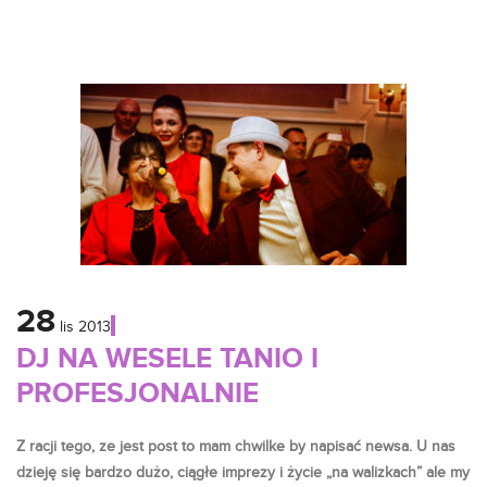
28
lis
2013
DJ NA WESELE TANIO I
PROFESJONALNIE
Z racji tego, ze jest post to mam chwilke by napisać newsa. U nas
dzieję się bardzo dużo, ciągłe imprezy i życie
„na walizkach”
ale my