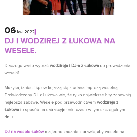
06
kwi
2022
DJ I WODZIREJ Z ŁUKOWA NA
WESELE.
Dlaczego warto wybrać
wodzireja i DJ-a z Łukowa
do prowadzenia
wesela?
Muzyka, taniec i śpiew kojarzą się z udana imprezą weselną.
Doświadczony DJ z Łukowa wie, że tylko największe hity zapewnią
najlepszą zabawę. Wesele pod przewodnictwem
wodzireja z
Łukowa
to sposób na uatrakcyjnienie czasu w tym szczególnym
dniu.
DJ na wesele Łuków
ma jedno zadanie: sprawić, aby wesele na