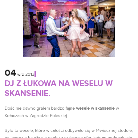
04
wrz
2013
DJ Z ŁUKOWA NA WESELU W
SKANSENIE.
Dość nie dawno grałem bardzo fajne
wesele w skansenie
w
Kołaczach w Zagrodzie Poleskiej.
Było to wesele, które w całości odbywało się w 14wiecznej stodole,