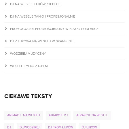
DJ NA WESELE ŁUKÓW, SIEDLCE
DJ NA WESELE TANIO I PROFESJONALNIE
PROMOCJA SKLEPU MOŚCIBRODY W BIAŁEJ PODLASCE.
DJ Z ŁUKOWA NA WESELU W SKANSENIE.
WODZIREJ MUZYCZNY
WESELE TYLKO Z DJ’EM
CIEKAWE TEKSTY
ANIMACJE NA WESELU
ATRAKCJE DJ
ATRAKCJE NA WESELE
DJ
DJ/WODZIREJ
DJ FROM ŁUKÓW
DJ LUKOW