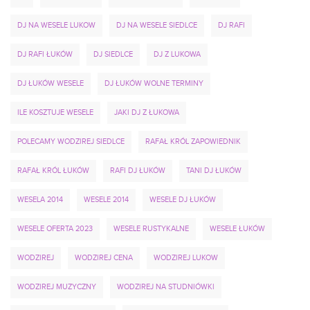
DJ NA WESELE LUKOW
DJ NA WESELE SIEDLCE
DJ RAFI
DJ RAFI ŁUKÓW
DJ SIEDLCE
DJ Z LUKOWA
DJ ŁUKÓW WESELE
DJ ŁUKÓW WOLNE TERMINY
ILE KOSZTUJE WESELE
JAKI DJ Z ŁUKOWA
POLECAMY WODZIREJ SIEDLCE
RAFAŁ KRÓL ZAPOWIEDNIK
RAFAŁ KRÓL ŁUKÓW
RAFI DJ ŁUKÓW
TANI DJ ŁUKÓW
WESELA 2014
WESELE 2014
WESELE DJ ŁUKÓW
WESELE OFERTA 2023
WESELE RUSTYKALNE
WESELE ŁUKÓW
WODZIREJ
WODZIREJ CENA
WODZIREJ LUKOW
WODZIREJ MUZYCZNY
WODZIREJ NA STUDNIÓWKI