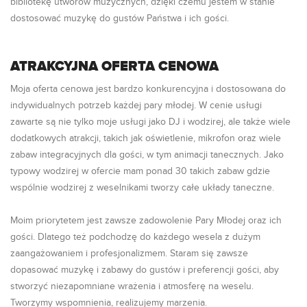
bibliotekę utworów muzycznych, dzięki czemu jestem w stanie
dostosować muzykę do gustów Państwa i ich gości.
ATRAKCYJNA OFERTA CENOWA
Moja oferta cenowa jest bardzo konkurencyjna i dostosowana do
indywidualnych potrzeb każdej pary młodej. W cenie usługi
zawarte są nie tylko moje usługi jako DJ i wodzirej, ale także wiele
dodatkowych atrakcji, takich jak oświetlenie, mikrofon oraz wiele
zabaw integracyjnych dla gości, w tym animacji tanecznych. Jako
typowy wodzirej w ofercie mam ponad 30 takich zabaw gdzie
wspólnie wodzirej z weselnikami tworzy całe układy taneczne.
Moim priorytetem jest zawsze zadowolenie Pary Młodej oraz ich
gości. Dlatego też podchodzę do każdego wesela z dużym
zaangażowaniem i profesjonalizmem. Staram się zawsze
dopasować muzykę i zabawy do gustów i preferencji gości, aby
stworzyć niezapomniane wrażenia i atmosferę na weselu.
Tworzymy wspomnienia, realizujemy marzenia.