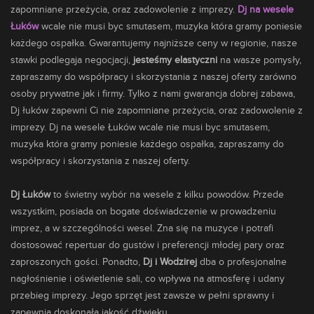
zapomniane przeżycia, oraz zadowolenie z imprezy.
Dj na wesele
Łuków
wcale nie musi byc smutasem,
muzyka
która gramy poniesie
każdego ospałka. Gwarantujemy najniższe ceny w regionie, nasze
stawki podlegaja negocjacji,
jesteśmy elastyczni
na wasze pomysły,
zapraszamy do współpracy i skorzystania z naszej oferty zarówno
osoby prywatne jak i firmy. Tylko z nami gwarancja dobrej zabawa,
Dj łuków zapewni Ci nie zapomniane przeżycia, oraz zadowolenie z
imprezy. Dj na wesele Łuków wcale nie musi byc smutasem,
muzyka która gramy poniesie każdego ospałka, zapraszamy do
współpracy i skorzystania z naszej oferty.
Dj Łuków
to świetny wybór na wesele z kilku powodów. Przede
wszystkim, posiada on bogate doświadczenie w prowadzeniu
imprez, a w szczególności wesel. Zna się na muzyce i potrafi
dostosować repertuar do gustów i preferencji młodej pary oraz
zaproszonych gości. Ponadto,
Dj i Wodzirej
dba o profesjonalne
nagłośnienie i oświetlenie sali, co wpływa na atmosferę i udany
przebieg imprezy. Jego sprzęt jest zawsze w pełni sprawny i
zapewnia doskonałą jakość dźwięku.