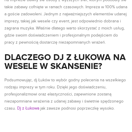
na imprezie bawiły sie osoby z wyższych sfer, którym podobały sie
takie zabawy cofnięte w ramach czasowych. Impreza w 100% udana
a goście zadowoleni. Jednym z najważniejszych elementów udanej
imprezy, takiej jak wesele czy event, jest odpowiednio dobrana i
zagrana muzyka. Właśnie dlatego warto skorzystać z moich usług,
gdzie swoim doświadczeniem i profesjonalnym podejściem do
pracy z pewnością dostarczę niezapomnianych wrażeń.
DLACZEGO DJ Z ŁUKOWA NA
WESELE W SKANSENIE?
Podsumowując, dj Łuków to wybór godny polecenia na wszelkiego
rodzaju imprezy w tym roku. Dzięki jego doświadczeniu,
profesjonalizmowi oraz elastyczności, zapewnione zostaną
niezapomniane wrażenia z udanej zabawy i świetnie spędzonego
czasu.
Dj z Łukowa
jak zawsze podnosi poprzeczkę wysoko.