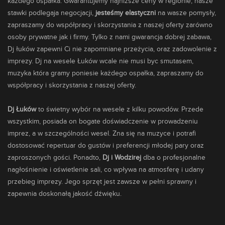
każdego ospałka. Gwarantujemy najniższe ceny w regionie, nasze
stawki podlegaja negocjacji,
jesteśmy elastyczni
na wasze pomysły,
zapraszamy do współpracy i skorzystania z naszej oferty zarówno
osoby prywatne jak i firmy. Tylko z nami gwarancja dobrej zabawa,
Dj łuków zapewni Ci nie zapomniane przeżycia, oraz zadowolenie z
imprezy. Dj na wesele Łuków wcale nie musi byc smutasem,
muzyka która gramy poniesie każdego ospałka, zapraszamy do
współpracy i skorzystania z naszej oferty.
Dj Łuków
to świetny wybór na wesele z kilku powodów. Przede
wszystkim, posiada on bogate doświadczenie w prowadzeniu
imprez, a w szczególności wesel. Zna się na muzyce i potrafi
dostosować repertuar do gustów i preferencji młodej pary oraz
zaproszonych gości. Ponadto,
Dj i Wodzirej
dba o profesjonalne
nagłośnienie i oświetlenie sali, co wpływa na atmosferę i udany
przebieg imprezy. Jego sprzęt jest zawsze w pełni sprawny i
zapewnia doskonałą jakość dźwięku.