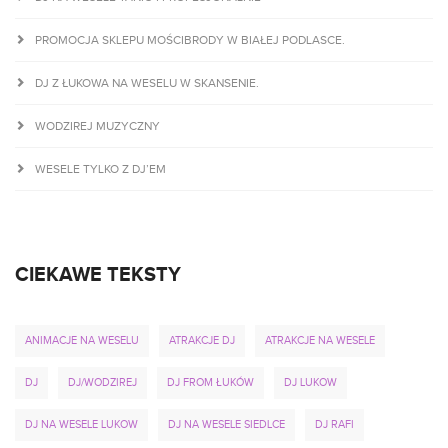
PROMOCJA SKLEPU MOŚCIBRODY W BIAŁEJ PODLASCE.
DJ Z ŁUKOWA NA WESELU W SKANSENIE.
WODZIREJ MUZYCZNY
WESELE TYLKO Z DJ’EM
CIEKAWE TEKSTY
ANIMACJE NA WESELU
ATRAKCJE DJ
ATRAKCJE NA WESELE
DJ
DJ/WODZIREJ
DJ FROM ŁUKÓW
DJ LUKOW
DJ NA WESELE LUKOW
DJ NA WESELE SIEDLCE
DJ RAFI