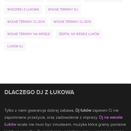
WODZIREJ Z ŁUKOWA
WOLNE TERMINY DJ
WOLNE TERMINY DJ 2014
WOLNE TERMINY DJ 2015
WOLNE TERMINY NA WESELE
ZESPÓŁ NA WESELE ŁUKÓW
ŁUKÓW DJ
DLACZEGO DJ Z ŁUKOWA
Tylko z nami gwarancja dobrej zabawa,
Dj łuków
zapewni Ci nie
zapomniane przeżycia, oraz zadowolenie z imprezy.
Dj na wesele
Łuków
wcale nie musi byc smutasem,
muzyka
która gramy poniesie