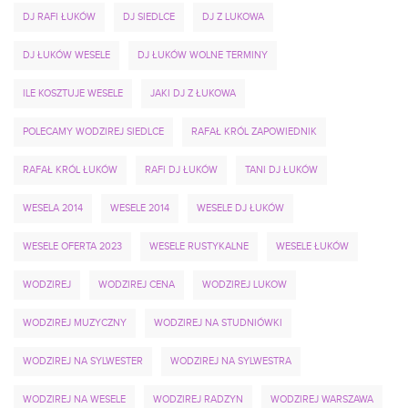
DJ RAFI ŁUKÓW
DJ SIEDLCE
DJ Z LUKOWA
DJ ŁUKÓW WESELE
DJ ŁUKÓW WOLNE TERMINY
ILE KOSZTUJE WESELE
JAKI DJ Z ŁUKOWA
POLECAMY WODZIREJ SIEDLCE
RAFAŁ KRÓL ZAPOWIEDNIK
RAFAŁ KRÓL ŁUKÓW
RAFI DJ ŁUKÓW
TANI DJ ŁUKÓW
WESELA 2014
WESELE 2014
WESELE DJ ŁUKÓW
WESELE OFERTA 2023
WESELE RUSTYKALNE
WESELE ŁUKÓW
WODZIREJ
WODZIREJ CENA
WODZIREJ LUKOW
WODZIREJ MUZYCZNY
WODZIREJ NA STUDNIÓWKI
WODZIREJ NA SYLWESTER
WODZIREJ NA SYLWESTRA
WODZIREJ NA WESELE
WODZIREJ RADZYN
WODZIREJ WARSZAWA