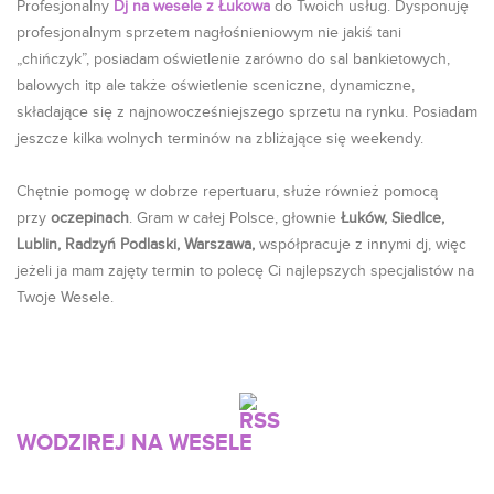
Profesjonalny
Dj na wesele z Łukowa
do Twoich usług. Dysponuję
profesjonalnym sprzetem nagłośnieniowym nie jakiś tani
„chińczyk”, posiadam oświetlenie zarówno do sal bankietowych,
balowych itp ale także oświetlenie sceniczne, dynamiczne,
składające się z najnowocześniejszego sprzetu na rynku. Posiadam
jeszcze kilka wolnych terminów na zbliżające się weekendy.
Chętnie pomogę w dobrze repertuaru, służe również pomocą
przy
oczepinach
. Gram w całej Polsce, głownie
Łuków, Siedlce,
Lublin, Radzyń Podlaski, Warszawa,
współpracuje z innymi dj, więc
jeżeli ja mam zajęty termin to polecę Ci najlepszych specjalistów na
Twoje Wesele.
WODZIREJ NA WESELE