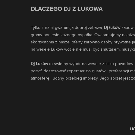
DLACZEGO DJ Z ŁUKOWA
Tylko z nami gwarancja dobrej zabawa,
Dj łuków
zapewni
gramy poniesie każdego ospałka. Gwarantujemy najniższ
skorzystania z naszej oferty zarówno osoby prywatne ja
na wesele Łuków wcale nie musi byc smutasem, muzyka k
Dj Łuków
to świetny wybór na wesele z kilku powodów.
potrafi dostosować repertuar do gustów i preferencji m
atmosferę i udany przebieg imprezy. Jego sprzęt jest 
H