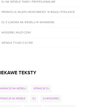
DJ NA WESELE TANIO I PROFESJONALNIE
PROMOCJA SKLEPU MOŚCIBRODY W BIAŁEJ PODLASCE.
DJ Z ŁUKOWA NA WESELU W SKANSENIE.
WODZIREJ MUZYCZNY
WESELE TYLKO Z DJ’EM
IEKAWE TEKSTY
ANIMACJE NA WESELU
ATRAKCJE DJ
ATRAKCJE NA WESELE
DJ
DJ/WODZIREJ