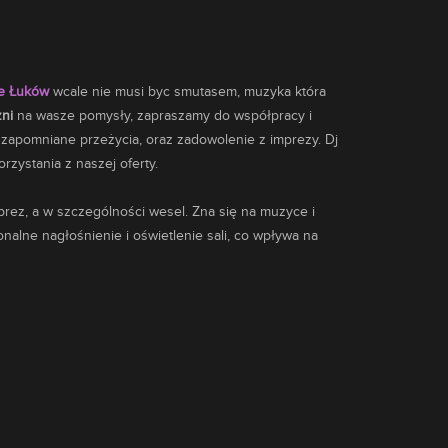
le Łuków
wcale nie musi byc smutasem,
muzyka
która
zni
na wasze pomysły, zapraszamy do współpracy i
e zapomniane przeżycia, oraz zadowolenie z imprezy. Dj
zystania z naszej oferty.
ez, a w szczególności wesel. Zna się na muzyce i
nalne nagłośnienie i oświetlenie sali, co wpływa na