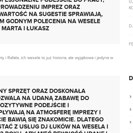
OFESJONALNE PODEJŚCIE DO PRACY,
D
PROWADZENIU IMPREZ ORAZ
K
WARTOŚĆ NA SUGESTIE SPRAWIAJĄ,
EM GODNYM POLECENIA NA WESELE
D
– MARTA I ŁUKASZ
F
 i Rafała, ich wesele to już historia, ale wyjątkowa i jedyna w
D
NY SPRZĘT ORAZ DOSKONAŁA
OZWALA NA UDANĄ ZABAWĘ DO
OZYTYWNE PODEJŚCIE I
ŁYWAJĄ NA ATMOSFERĘ IMPREZY I
IE BAWIĄ SIĘ ZNAKOMICIE. DLATEGO
TAĆ Z USŁUG DJ ŁUKÓW NA WESELA I