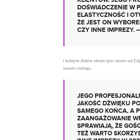
KLIENTÓW. JEGO PR
DOŚWIADCZENIE W 
ELASTYCZNOŚĆ I OT
ŻE JEST ON WYBOR
CZY INNE IMPREZY. 
I kolejne dobre słowo tym razem od Edyty
swoim rodzaju.
JEGO PROFESJONAL
JAKOŚĆ DŹWIĘKU P
SAMEGO KOŃCA, A P
ZAANGAŻOWANIE WP
SPRAWIAJĄ, ŻE GOŚC
TEŻ WARTO SKORZYS