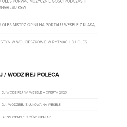
J OLES PORWAŁ MUZYCZNIE GOŚCI PODCZAS III
ONGRESU KGW
J OLES MISTRZ OPINII NA PORTALU WESELE Z KLASĄ
ESTYN W WOJCIESZKOWIE W RYTMACH DJ OLES
J / WODZIREJ POLECA
DJ WODZIREJ NA WESELE – OFERTA 2023
DJ I WODZIREJ Z ŁUKOWA NA WESELE.
DJ NA WESELE ŁUKÓW, SIEDLCE