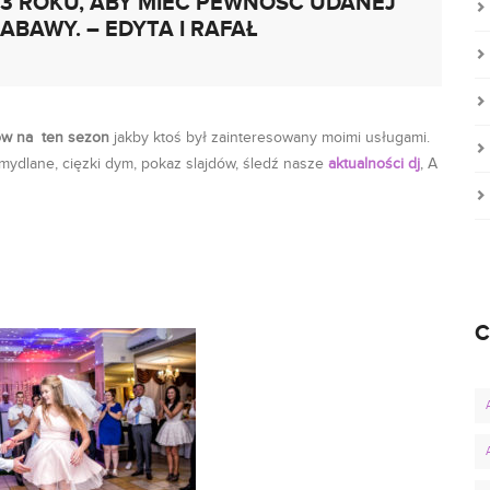
23 ROKU, ABY MIEĆ PEWNOŚĆ UDANEJ
ABAWY. – EDYTA I RAFAŁ
nów na ten sezon
jakby ktoś był zainteresowany moimi usługami.
mydlane, cięzki dym, pokaz slajdów, śledź nasze
aktualności dj
, A
C