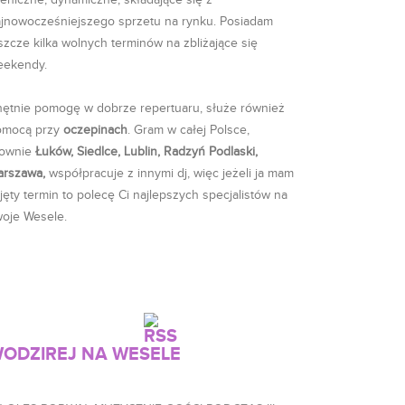
eniczne, dynamiczne, składające się z
jnowocześniejszego sprzetu na rynku. Posiadam
szcze kilka wolnych terminów na zbliżające się
eekendy.
ętnie pomogę w dobrze repertuaru, służe również
omocą przy
oczepinach
. Gram w całej Polsce,
ownie
Łuków, Siedlce, Lublin, Radzyń Podlaski,
arszawa,
współpracuje z innymi dj, więc jeżeli ja mam
jęty termin to polecę Ci najlepszych specjalistów na
oje Wesele.
ODZIREJ NA WESELE