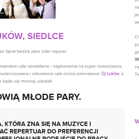
sc
na
je
w
UKÓW, SIEDLCE
Ch
p
z fajnie bedzie pare zdan napisać.
gł
W
ymieniłem całe oświetlenie i nagłosnienie na super nowoczesne,
za
zmodernizowana i odnowiona cała strona internetowa:
Dj Łuków
, a
Tw
e będe się mocniej udzielał.
ÓWIĄ MŁODE PARY.
W
, KTÓRA ZNA SIĘ NA MUZYCE I
AĆ REPERTUAR DO PREFERENCJI