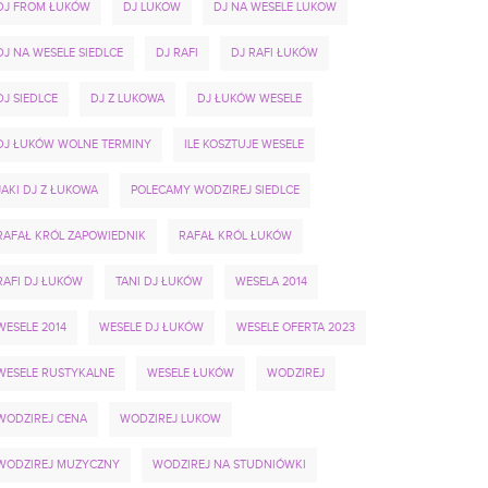
DJ FROM ŁUKÓW
DJ LUKOW
DJ NA WESELE LUKOW
DJ NA WESELE SIEDLCE
DJ RAFI
DJ RAFI ŁUKÓW
DJ SIEDLCE
DJ Z LUKOWA
DJ ŁUKÓW WESELE
DJ ŁUKÓW WOLNE TERMINY
ILE KOSZTUJE WESELE
JAKI DJ Z ŁUKOWA
POLECAMY WODZIREJ SIEDLCE
RAFAŁ KRÓL ZAPOWIEDNIK
RAFAŁ KRÓL ŁUKÓW
RAFI DJ ŁUKÓW
TANI DJ ŁUKÓW
WESELA 2014
WESELE 2014
WESELE DJ ŁUKÓW
WESELE OFERTA 2023
WESELE RUSTYKALNE
WESELE ŁUKÓW
WODZIREJ
WODZIREJ CENA
WODZIREJ LUKOW
WODZIREJ MUZYCZNY
WODZIREJ NA STUDNIÓWKI