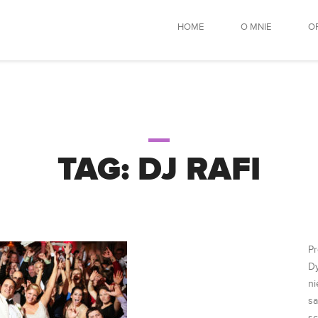
HOME
O MNIE
O
TAG:
DJ RAFI
Pr
Dy
ni
sa