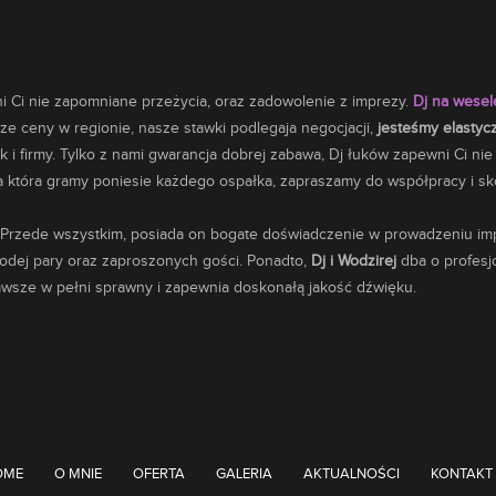
 Ci nie zapomniane przeżycia, oraz zadowolenie z imprezy.
Dj na wese
e ceny w regionie, nasze stawki podlegaja negocjacji,
jesteśmy elastyc
k i firmy. Tylko z nami gwarancja dobrej zabawa, Dj łuków zapewni Ci ni
tóra gramy poniesie każdego ospałka, zapraszamy do współpracy i skor
 Przede wszystkim, posiada on bogate doświadczenie w prowadzeniu impr
łodej pary oraz zaproszonych gości. Ponadto,
Dj i Wodzirej
dba o profesjo
zawsze w pełni sprawny i zapewnia doskonałą jakość dźwięku.
OME
O MNIE
OFERTA
GALERIA
AKTUALNOŚCI
KONTAKT