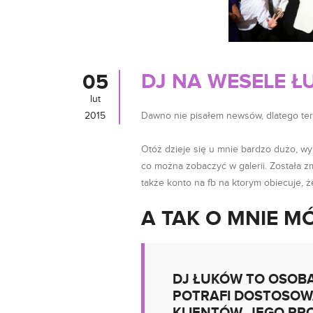
DJ NA WESELE Ł
05
lut
2015
Dawno nie pisałem newsów, dlatego tera
Otóż dzieje się u mnie bardzo dużo, w
co można zobaczyć w galerii. Została 
także konto na fb na ktorym obiecuje, ż
A TAK O MNIE M
DJ ŁUKÓW TO OSOBA
POTRAFI DOSTOSOW