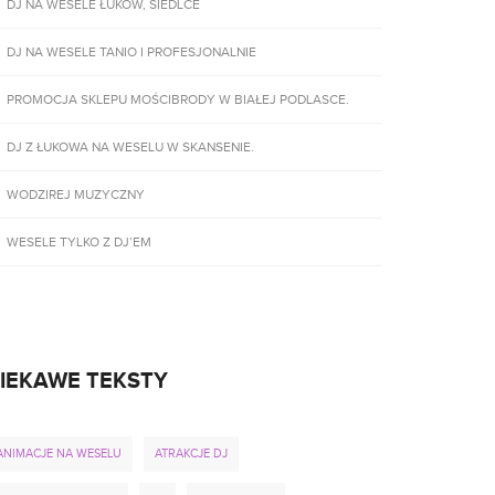
DJ NA WESELE ŁUKÓW, SIEDLCE
DJ NA WESELE TANIO I PROFESJONALNIE
PROMOCJA SKLEPU MOŚCIBRODY W BIAŁEJ PODLASCE.
DJ Z ŁUKOWA NA WESELU W SKANSENIE.
WODZIREJ MUZYCZNY
WESELE TYLKO Z DJ’EM
IEKAWE TEKSTY
ANIMACJE NA WESELU
ATRAKCJE DJ