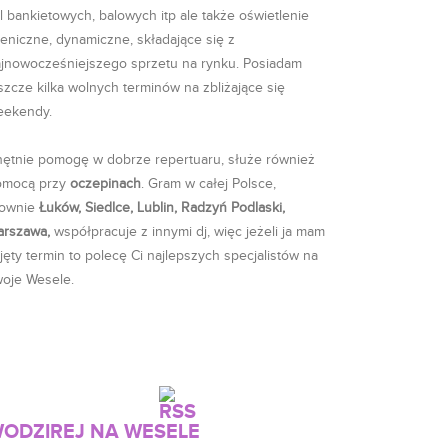
l bankietowych, balowych itp ale także oświetlenie
eniczne, dynamiczne, składające się z
jnowocześniejszego sprzetu na rynku. Posiadam
szcze kilka wolnych terminów na zbliżające się
eekendy.
ętnie pomogę w dobrze repertuaru, służe również
omocą przy
oczepinach
. Gram w całej Polsce,
ownie
Łuków, Siedlce, Lublin, Radzyń Podlaski,
arszawa,
współpracuje z innymi dj, więc jeżeli ja mam
jęty termin to polecę Ci najlepszych specjalistów na
oje Wesele.
ODZIREJ NA WESELE