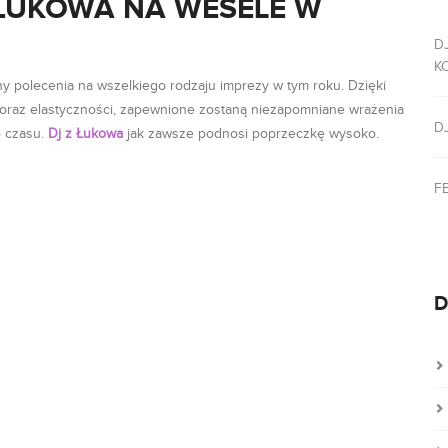
 ŁUKOWA NA WESELE W
D
K
 polecenia na wszelkiego rodzaju imprezy w tym roku. Dzięki
 oraz elastyczności, zapewnione zostaną niezapomniane wrażenia
D
o czasu.
Dj z Łukowa
jak zawsze podnosi poprzeczkę wysoko.
F
D