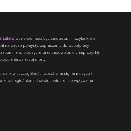
le Łuków
wcale nie musi byc smutasem,
muzyka
która
zni
na wasze pomysły, zapraszamy do współpracy i
e zapomniane przeżycia, oraz zadowolenie z imprezy. Dj
zystania z naszej oferty.
ez, a w szczególności wesel. Zna się na muzyce i
nalne nagłośnienie i oświetlenie sali, co wpływa na