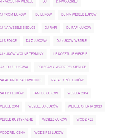
ATRAKCJE NA WESELE
DJ
DJ/WODZIREJ
DJ FROM ŁUKÓW
DJ LUKOW
DJ NA WESELE LUKOW
DJ NA WESELE SIEDLCE
DJ RAFI
DJ RAFI ŁUKÓW
DJ SIEDLCE
DJ Z LUKOWA
DJ ŁUKÓW WESELE
DJ ŁUKÓW WOLNE TERMINY
ILE KOSZTUJE WESELE
JAKI DJ Z ŁUKOWA
POLECAMY WODZIREJ SIEDLCE
RAFAŁ KRÓL ZAPOWIEDNIK
RAFAŁ KRÓL ŁUKÓW
RAFI DJ ŁUKÓW
TANI DJ ŁUKÓW
WESELA 2014
WESELE 2014
WESELE DJ ŁUKÓW
WESELE OFERTA 2023
WESELE RUSTYKALNE
WESELE ŁUKÓW
WODZIREJ
WODZIREJ CENA
WODZIREJ LUKOW