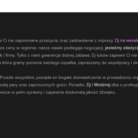
 Ci nie zapomniane przeżycia, oraz zadowolenie z imprezy.
Dj na wese
e ceny w regionie, nasze stawki podlegaja negocjacji,
jesteśmy elastyc
k i firmy. Tylko z nami gwarancja dobrej zabawa, Dj łuków zapewni Ci ni
tóra gramy poniesie każdego ospałka, zapraszamy do współpracy i skor
 Przede wszystkim, posiada on bogate doświadczenie w prowadzeniu impr
łodej pary oraz zaproszonych gości. Ponadto,
Dj i Wodzirej
dba o profesjo
zawsze w pełni sprawny i zapewnia doskonałą jakość dźwięku.