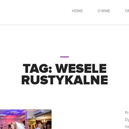
HOME
O MNIE
O
TAG:
WESELE
RUSTYKALNE
Pr
Dy
ni