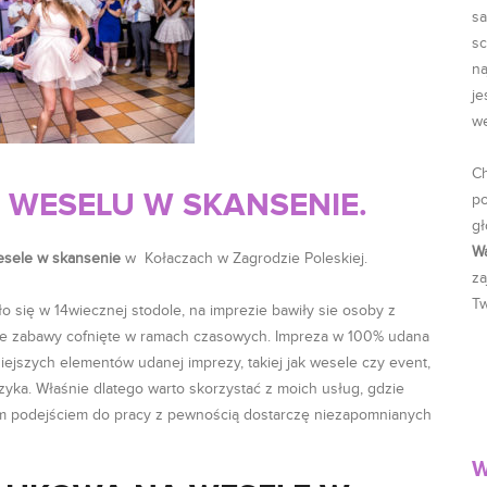
sa
sc
na
je
w
Ch
 WESELU W SKANSENIE.
p
gł
W
sele w skansenie
w Kołaczach w Zagrodzie Poleskiej.
za
Tw
o się w 14wiecznej stodole, na imprezie bawiły sie osoby z
kie zabawy cofnięte w ramach czasowych. Impreza w 100% udana
ejszych elementów udanej imprezy, takiej jak wesele czy event,
yka. Właśnie dlatego warto skorzystać z moich usług, gdzie
m podejściem do pracy z pewnością dostarczę niezapomnianych
W