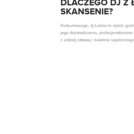
DLACZEGO DJ Z
SKANSENIE?
Podsumowując, dj Łuków to wybór godny
jego doświadczeniu, profesjonalizmowi
z udanej zabawy i świetnie spędzoneg