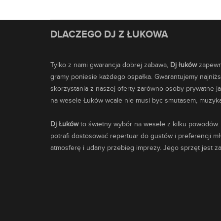
DLACZEGO DJ Z ŁUKOWA
Tylko z nami gwarancja dobrej zabawa,
Dj łuków
zapewni
gramy poniesie każdego ospałka. Gwarantujemy najniższ
skorzystania z naszej oferty zarówno osoby prywatne ja
na wesele Łuków wcale nie musi byc smutasem, muzyka k
Dj Łuków
to świetny wybór na wesele z kilku powodów.
potrafi dostosować repertuar do gustów i preferencji m
atmosferę i udany przebieg imprezy. Jego sprzęt jest 