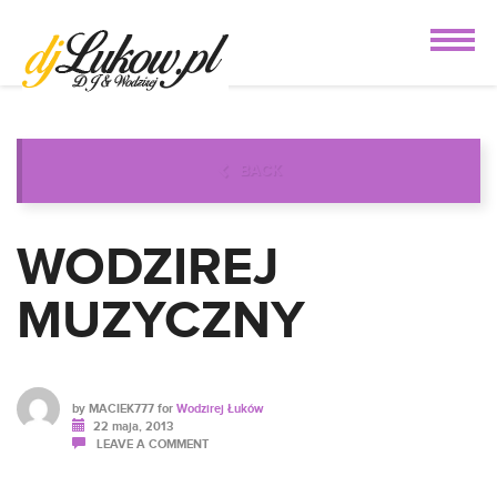
BACK
WODZIREJ
MUZYCZNY
by
MACIEK777
for
Wodzirej Łuków
22 maja, 2013
LEAVE A COMMENT