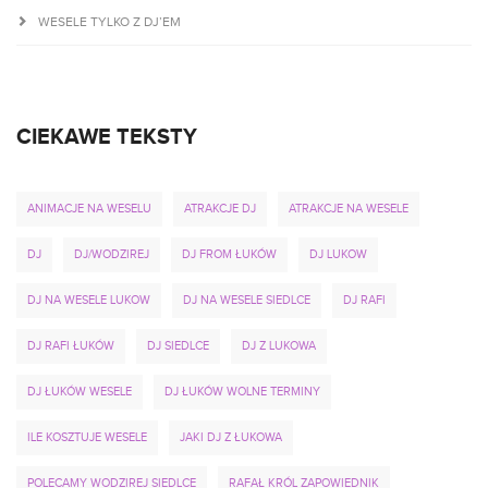
WESELE TYLKO Z DJ’EM
CIEKAWE TEKSTY
ANIMACJE NA WESELU
ATRAKCJE DJ
ATRAKCJE NA WESELE
DJ
DJ/WODZIREJ
DJ FROM ŁUKÓW
DJ LUKOW
DJ NA WESELE LUKOW
DJ NA WESELE SIEDLCE
DJ RAFI
DJ RAFI ŁUKÓW
DJ SIEDLCE
DJ Z LUKOWA
DJ ŁUKÓW WESELE
DJ ŁUKÓW WOLNE TERMINY
ILE KOSZTUJE WESELE
JAKI DJ Z ŁUKOWA
POLECAMY WODZIREJ SIEDLCE
RAFAŁ KRÓL ZAPOWIEDNIK