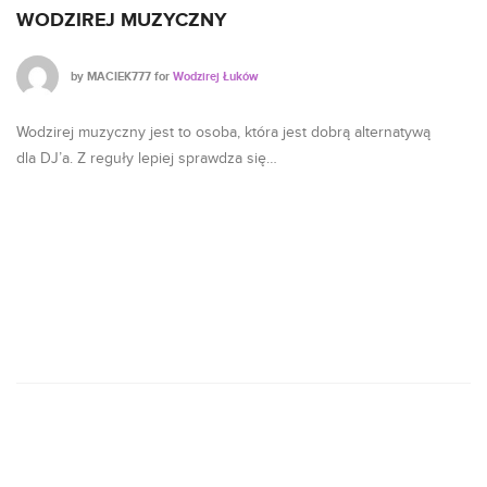
WODZIREJ MUZYCZNY
W
by
MACIEK777
for
Wodzirej Łuków
Wodzirej muzyczny jest to osoba, która jest dobrą alternatywą
Je
dla DJ’a. Z reguły lepiej sprawdza się…
że