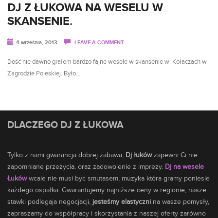
DJ Z ŁUKOWA NA WESELU W
SKANSENIE.
4 września, 2013
LEAVE A COMMENT
Dość nie dawno grałem bardzo fajne wesele w skansenie w Kołaczach w
Zagrodzie Poleskiej. Było…
DLACZEGO DJ Z ŁUKOWA
Tylko z nami gwarancja dobrej zabawa,
Dj łuków
zapewni Ci nie
zapomniane przeżycia, oraz zadowolenie z imprezy.
Dj na wesele
Łuków
wcale nie musi byc smutasem,
muzyka
która gramy poniesie
każdego ospałka. Gwarantujemy najniższe ceny w regionie, nasze
stawki podlegaja negocjacji,
jesteśmy elastyczni
na wasze pomysły,
zapraszamy do współpracy i skorzystania z naszej oferty zarówno