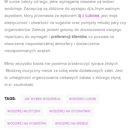
W sumie zależy od tego, jakie wymagania stawiane są wobec
wodzireja. Zazwyczaj są zbliżone do występu dj’a.Jnym ważnym
aspektem, który przemawia za wyborem
dj z Łukowa
, jest moja
elastyczność i otwartość na sugestie oraz pomysły młodej pary czy
organizatorów. Zawsze jestem gotowy do dostosowania swojego
repertuaru do wymagań i
preferencji klientów,
co pozwala na
stworzenie niepowtarzalnej atmosfery i dostarczenie
niezapomnianych wrażeń.
Mimo wszystko kwota nie powinna przekroczyć tysiąca złotych.
Wodzirej muzyczny niesie za sobą wiele dodatkowych zalet. Jest
to umiejętność organizowania ciekawych zabaw, z którego słyną
m.in. studniówki.
TAGS:
JAK WYBRA WODZIREJA
WODZIREJ LUKOW
WODZIREJ MUZYCZNY
WODZIREJ NA STUDNIÓWKI
WODZIREJ NA SYLWESTRA
WODZIREJ NA WESELE