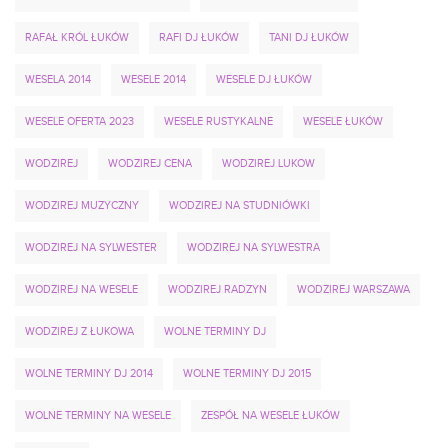
RAFAŁ KRÓL ŁUKÓW
RAFI DJ ŁUKÓW
TANI DJ ŁUKÓW
WESELA 2014
WESELE 2014
WESELE DJ ŁUKÓW
WESELE OFERTA 2023
WESELE RUSTYKALNE
WESELE ŁUKÓW
WODZIREJ
WODZIREJ CENA
WODZIREJ LUKOW
WODZIREJ MUZYCZNY
WODZIREJ NA STUDNIÓWKI
WODZIREJ NA SYLWESTER
WODZIREJ NA SYLWESTRA
WODZIREJ NA WESELE
WODZIREJ RADZYN
WODZIREJ WARSZAWA
WODZIREJ Z ŁUKOWA
WOLNE TERMINY DJ
WOLNE TERMINY DJ 2014
WOLNE TERMINY DJ 2015
WOLNE TERMINY NA WESELE
ZESPÓŁ NA WESELE ŁUKÓW