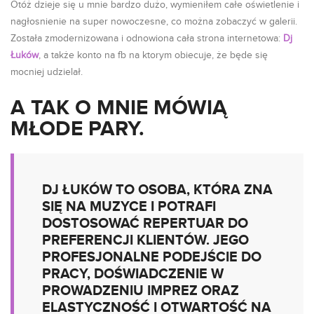
Otóż dzieje się u mnie bardzo dużo, wymieniłem całe oświetlenie i
nagłosnienie na super nowoczesne, co można zobaczyć w galerii.
Została zmodernizowana i odnowiona cała strona internetowa:
Dj
Łuków
, a także konto na fb na ktorym obiecuje, że będe się
mocniej udzielał.
A TAK O MNIE MÓWIĄ
MŁODE PARY.
DJ ŁUKÓW TO OSOBA, KTÓRA ZNA
SIĘ NA MUZYCE I POTRAFI
DOSTOSOWAĆ REPERTUAR DO
PREFERENCJI KLIENTÓW. JEGO
PROFESJONALNE PODEJŚCIE DO
PRACY, DOŚWIADCZENIE W
PROWADZENIU IMPREZ ORAZ
ELASTYCZNOŚĆ I OTWARTOŚĆ NA