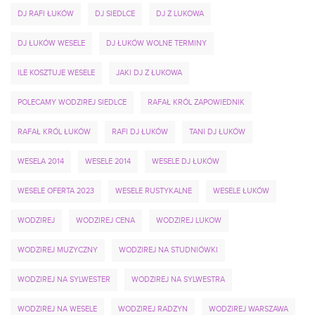
DJ RAFI ŁUKÓW
DJ SIEDLCE
DJ Z LUKOWA
DJ ŁUKÓW WESELE
DJ ŁUKÓW WOLNE TERMINY
ILE KOSZTUJE WESELE
JAKI DJ Z ŁUKOWA
POLECAMY WODZIREJ SIEDLCE
RAFAŁ KRÓL ZAPOWIEDNIK
RAFAŁ KRÓL ŁUKÓW
RAFI DJ ŁUKÓW
TANI DJ ŁUKÓW
WESELA 2014
WESELE 2014
WESELE DJ ŁUKÓW
WESELE OFERTA 2023
WESELE RUSTYKALNE
WESELE ŁUKÓW
WODZIREJ
WODZIREJ CENA
WODZIREJ LUKOW
WODZIREJ MUZYCZNY
WODZIREJ NA STUDNIÓWKI
WODZIREJ NA SYLWESTER
WODZIREJ NA SYLWESTRA
WODZIREJ NA WESELE
WODZIREJ RADZYN
WODZIREJ WARSZAWA