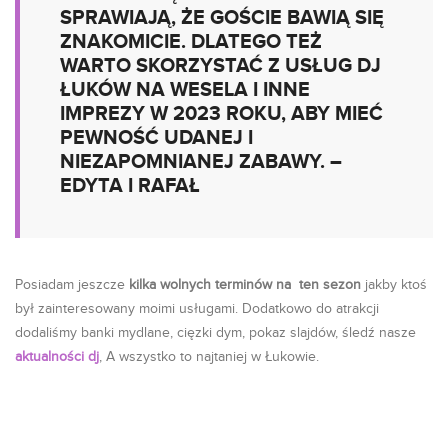
SPRAWIAJĄ, ŻE GOŚCIE BAWIĄ SIĘ
ZNAKOMICIE. DLATEGO TEŻ
WARTO SKORZYSTAĆ Z USŁUG DJ
ŁUKÓW NA WESELA I INNE
IMPREZY W 2023 ROKU, ABY MIEĆ
PEWNOŚĆ UDANEJ I
NIEZAPOMNIANEJ ZABAWY. –
EDYTA I RAFAŁ
Posiadam jeszcze
kilka wolnych terminów na ten sezon
jakby ktoś
był zainteresowany moimi usługami. Dodatkowo do atrakcji
dodaliśmy banki mydlane, cięzki dym, pokaz slajdów, śledź nasze
aktualności dj
, A wszystko to najtaniej w Łukowie.