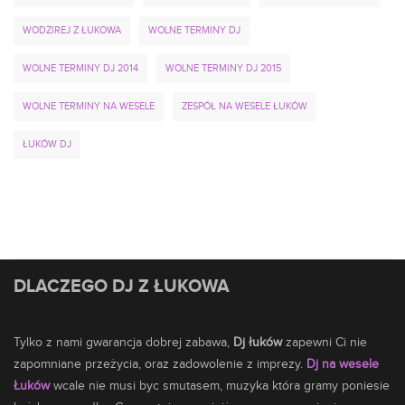
WODZIREJ Z ŁUKOWA
WOLNE TERMINY DJ
WOLNE TERMINY DJ 2014
WOLNE TERMINY DJ 2015
WOLNE TERMINY NA WESELE
ZESPÓŁ NA WESELE ŁUKÓW
ŁUKÓW DJ
DLACZEGO DJ Z ŁUKOWA
Tylko z nami gwarancja dobrej zabawa,
Dj łuków
zapewni Ci nie
zapomniane przeżycia, oraz zadowolenie z imprezy.
Dj na wesele
Łuków
wcale nie musi byc smutasem,
muzyka
która gramy poniesie