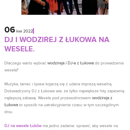
06
kwi
2022
DJ I WODZIREJ Z ŁUKOWA NA
WESELE.
Dlaczego warto wybrać
wodzireja i DJ-a z Łukowa
do prowadzenia
wesela?
Muzyka, taniec i śpiew kojarzą się z udana imprezą weselną.
Doświadczony DJ z Łukowa wie, że tylko największe hity zapewnią
najlepszą zabawę. Wesele pod przewodnictwem
wodzireja z
Łukowa
to sposób na uatrakcyjnienie czasu w tym szczególnym
dniu.
DJ na wesele Łuków
ma jedno zadanie: sprawić, aby wesele na