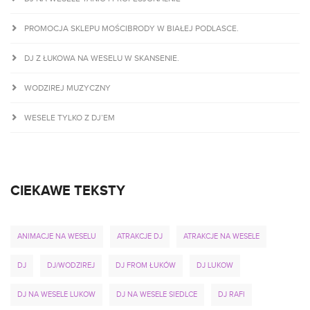
PROMOCJA SKLEPU MOŚCIBRODY W BIAŁEJ PODLASCE.
DJ Z ŁUKOWA NA WESELU W SKANSENIE.
WODZIREJ MUZYCZNY
WESELE TYLKO Z DJ’EM
CIEKAWE TEKSTY
ANIMACJE NA WESELU
ATRAKCJE DJ
ATRAKCJE NA WESELE
DJ
DJ/WODZIREJ
DJ FROM ŁUKÓW
DJ LUKOW
DJ NA WESELE LUKOW
DJ NA WESELE SIEDLCE
DJ RAFI