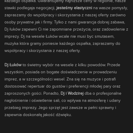
każdego ospałka. Gwarantujemy najniższe ceny w regionie, nasze
stawki podlegaja negocjacji,
jesteśmy elastyczni
na wasze pomysły,
zapraszamy do współpracy i skorzystania z naszej oferty zarówno
osoby prywatne jak i firmy. Tylko z nami gwarancja dobrej zabawa,
Dj łuków zapewni Ci nie zapomniane przeżycia, oraz zadowolenie z
imprezy. Dj na wesele Łuków wcale nie musi byc smutasem,
muzyka która gramy poniesie każdego ospałka, zapraszamy do
współpracy i skorzystania z naszej oferty.
Dj Łuków
to świetny wybór na wesele z kilku powodów. Przede
wszystkim, posiada on bogate doświadczenie w prowadzeniu
imprez, a w szczególności wesel. Zna się na muzyce i potrafi
dostosować repertuar do gustów i preferencji młodej pary oraz
zaproszonych gości. Ponadto,
Dj i Wodzirej
dba o profesjonalne
nagłośnienie i oświetlenie sali, co wpływa na atmosferę i udany
przebieg imprezy. Jego sprzęt jest zawsze w pełni sprawny i
zapewnia doskonałą jakość dźwięku.