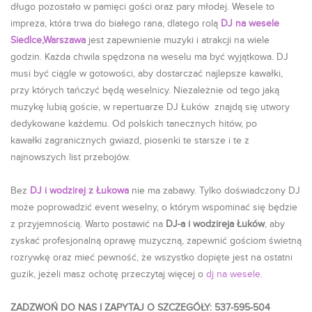
długo pozostało w pamięci gości oraz pary młodej. Wesele to
impreza, która trwa do białego rana, dlatego rolą
DJ na wesele
Siedlce,Warszawa
jest zapewnienie muzyki i atrakcji na wiele
godzin. Każda chwila spędzona na weselu ma być wyjątkowa. DJ
musi być ciągle w gotowości, aby dostarczać najlepsze kawałki,
przy których tańczyć będą weselnicy. Niezależnie od tego jaką
muzykę lubią goście, w repertuarze DJ Łuków znajdą się utwory
dedykowane każdemu. Od polskich tanecznych hitów, po
kawałki zagranicznych gwiazd, piosenki te starsze i te z
najnowszych list przebojów.
Bez
DJ i wodzirej z Łukowa
nie ma zabawy. Tylko doświadczony DJ
może poprowadzić event weselny, o którym wspominać się będzie
z przyjemnością. Warto postawić na
DJ-a i wodzireja Łuków
, aby
zyskać profesjonalną oprawę muzyczną, zapewnić gościom świetną
rozrywkę oraz mieć pewność, że wszystko dopięte jest na ostatni
guzik, jeżeli masz ochotę przeczytaj więcej o
dj na wesele
.
ZADZWOŃ DO NAS I ZAPYTAJ O SZCZEGÓŁY: 537-595-504