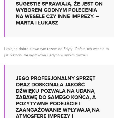
SUGESTIE SPRAWIAJĄ, ŻE JEST ON
WYBOREM GODNYM POLECENIA
NA WESELE CZY INNE IMPREZY. –
MARTA I ŁUKASZ
I kolejne dobre słowo tym razem od Edyty i Rafała, ich wesele to
już historia, ale wyjątkowa i jedyna w swoim rodzaju.
JEGO PROFESJONALNY SPRZĘT
ORAZ DOSKONAŁA JAKOŚĆ
DŹWIĘKU POZWALA NA UDANĄ
ZABAWĘ DO SAMEGO KOŃCA, A
POZYTYWNE PODEJŚCIE I
ZAANGAŻOWANIE WPŁYWAJĄ NA
ATMOSFERĘ IMPREZY I