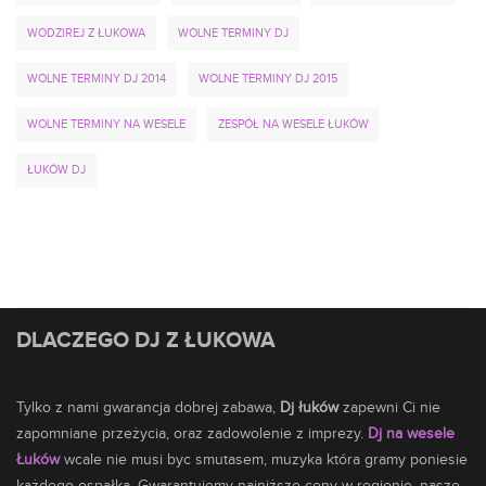
WODZIREJ Z ŁUKOWA
WOLNE TERMINY DJ
WOLNE TERMINY DJ 2014
WOLNE TERMINY DJ 2015
WOLNE TERMINY NA WESELE
ZESPÓŁ NA WESELE ŁUKÓW
ŁUKÓW DJ
DLACZEGO DJ Z ŁUKOWA
Tylko z nami gwarancja dobrej zabawa,
Dj łuków
zapewni Ci nie
zapomniane przeżycia, oraz zadowolenie z imprezy.
Dj na wesele
Łuków
wcale nie musi byc smutasem,
muzyka
która gramy poniesie