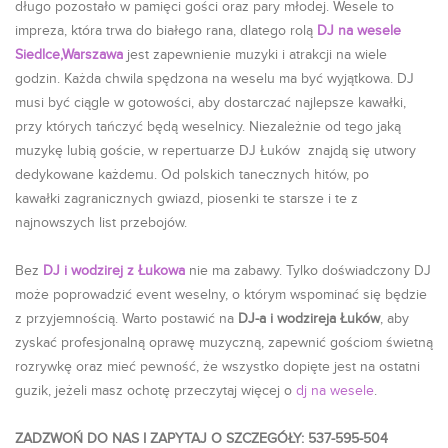
długo pozostało w pamięci gości oraz pary młodej. Wesele to
impreza, która trwa do białego rana, dlatego rolą
DJ na wesele
Siedlce,Warszawa
jest zapewnienie muzyki i atrakcji na wiele
godzin. Każda chwila spędzona na weselu ma być wyjątkowa. DJ
musi być ciągle w gotowości, aby dostarczać najlepsze kawałki,
przy których tańczyć będą weselnicy. Niezależnie od tego jaką
muzykę lubią goście, w repertuarze DJ Łuków znajdą się utwory
dedykowane każdemu. Od polskich tanecznych hitów, po
kawałki zagranicznych gwiazd, piosenki te starsze i te z
najnowszych list przebojów.
Bez
DJ i wodzirej z Łukowa
nie ma zabawy. Tylko doświadczony DJ
może poprowadzić event weselny, o którym wspominać się będzie
z przyjemnością. Warto postawić na
DJ-a i wodzireja Łuków
, aby
zyskać profesjonalną oprawę muzyczną, zapewnić gościom świetną
rozrywkę oraz mieć pewność, że wszystko dopięte jest na ostatni
guzik, jeżeli masz ochotę przeczytaj więcej o
dj na wesele
.
ZADZWOŃ DO NAS I ZAPYTAJ O SZCZEGÓŁY: 537-595-504