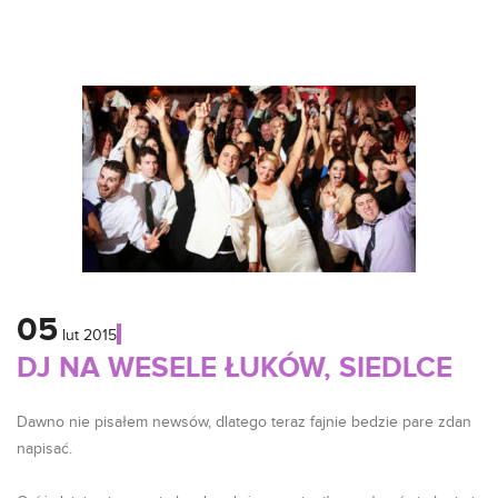
05
lut
2015
DJ NA WESELE ŁUKÓW, SIEDLCE
Dawno nie pisałem newsów, dlatego teraz fajnie bedzie pare zdan
napisać.