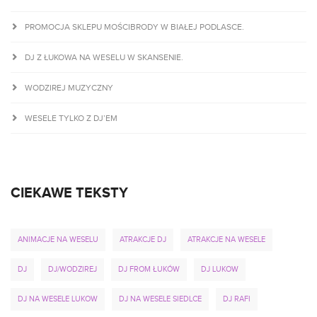
PROMOCJA SKLEPU MOŚCIBRODY W BIAŁEJ PODLASCE.
DJ Z ŁUKOWA NA WESELU W SKANSENIE.
WODZIREJ MUZYCZNY
WESELE TYLKO Z DJ’EM
CIEKAWE TEKSTY
ANIMACJE NA WESELU
ATRAKCJE DJ
ATRAKCJE NA WESELE
DJ
DJ/WODZIREJ
DJ FROM ŁUKÓW
DJ LUKOW
DJ NA WESELE LUKOW
DJ NA WESELE SIEDLCE
DJ RAFI