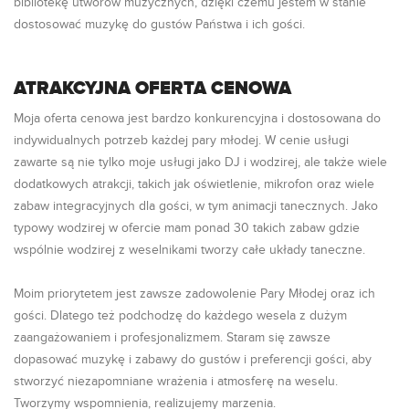
bibliotekę utworów muzycznych, dzięki czemu jestem w stanie
dostosować muzykę do gustów Państwa i ich gości.
ATRAKCYJNA OFERTA CENOWA
Moja oferta cenowa jest bardzo konkurencyjna i dostosowana do
indywidualnych potrzeb każdej pary młodej. W cenie usługi
zawarte są nie tylko moje usługi jako DJ i wodzirej, ale także wiele
dodatkowych atrakcji, takich jak oświetlenie, mikrofon oraz wiele
zabaw integracyjnych dla gości, w tym animacji tanecznych. Jako
typowy wodzirej w ofercie mam ponad 30 takich zabaw gdzie
wspólnie wodzirej z weselnikami tworzy całe układy taneczne.
Moim priorytetem jest zawsze zadowolenie Pary Młodej oraz ich
gości. Dlatego też podchodzę do każdego wesela z dużym
zaangażowaniem i profesjonalizmem. Staram się zawsze
dopasować muzykę i zabawy do gustów i preferencji gości, aby
stworzyć niezapomniane wrażenia i atmosferę na weselu.
Tworzymy wspomnienia, realizujemy marzenia.