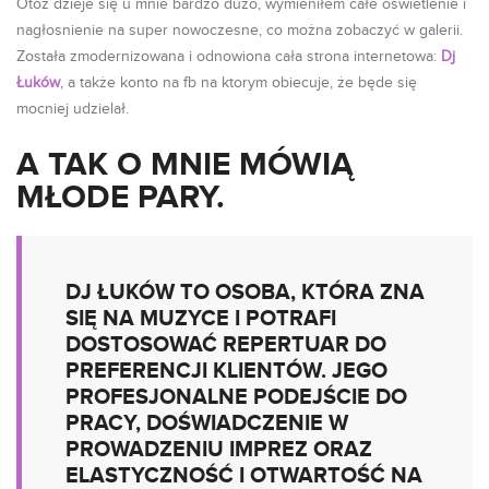
Otóż dzieje się u mnie bardzo dużo, wymieniłem całe oświetlenie i
nagłosnienie na super nowoczesne, co można zobaczyć w galerii.
Została zmodernizowana i odnowiona cała strona internetowa:
Dj
Łuków
, a także konto na fb na ktorym obiecuje, że będe się
mocniej udzielał.
A TAK O MNIE MÓWIĄ
MŁODE PARY.
DJ ŁUKÓW TO OSOBA, KTÓRA ZNA
SIĘ NA MUZYCE I POTRAFI
DOSTOSOWAĆ REPERTUAR DO
PREFERENCJI KLIENTÓW. JEGO
PROFESJONALNE PODEJŚCIE DO
PRACY, DOŚWIADCZENIE W
PROWADZENIU IMPREZ ORAZ
ELASTYCZNOŚĆ I OTWARTOŚĆ NA