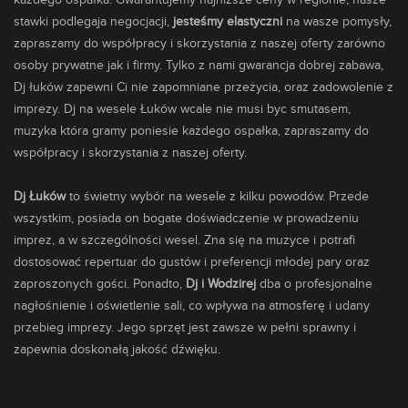
każdego ospałka. Gwarantujemy najniższe ceny w regionie, nasze
stawki podlegaja negocjacji,
jesteśmy elastyczni
na wasze pomysły,
zapraszamy do współpracy i skorzystania z naszej oferty zarówno
osoby prywatne jak i firmy. Tylko z nami gwarancja dobrej zabawa,
Dj łuków zapewni Ci nie zapomniane przeżycia, oraz zadowolenie z
imprezy. Dj na wesele Łuków wcale nie musi byc smutasem,
muzyka która gramy poniesie każdego ospałka, zapraszamy do
współpracy i skorzystania z naszej oferty.
Dj Łuków
to świetny wybór na wesele z kilku powodów. Przede
wszystkim, posiada on bogate doświadczenie w prowadzeniu
imprez, a w szczególności wesel. Zna się na muzyce i potrafi
dostosować repertuar do gustów i preferencji młodej pary oraz
zaproszonych gości. Ponadto,
Dj i Wodzirej
dba o profesjonalne
nagłośnienie i oświetlenie sali, co wpływa na atmosferę i udany
przebieg imprezy. Jego sprzęt jest zawsze w pełni sprawny i
zapewnia doskonałą jakość dźwięku.