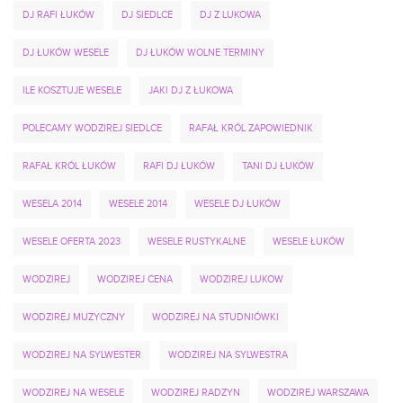
DJ RAFI ŁUKÓW
DJ SIEDLCE
DJ Z LUKOWA
DJ ŁUKÓW WESELE
DJ ŁUKÓW WOLNE TERMINY
ILE KOSZTUJE WESELE
JAKI DJ Z ŁUKOWA
POLECAMY WODZIREJ SIEDLCE
RAFAŁ KRÓL ZAPOWIEDNIK
RAFAŁ KRÓL ŁUKÓW
RAFI DJ ŁUKÓW
TANI DJ ŁUKÓW
WESELA 2014
WESELE 2014
WESELE DJ ŁUKÓW
WESELE OFERTA 2023
WESELE RUSTYKALNE
WESELE ŁUKÓW
WODZIREJ
WODZIREJ CENA
WODZIREJ LUKOW
WODZIREJ MUZYCZNY
WODZIREJ NA STUDNIÓWKI
WODZIREJ NA SYLWESTER
WODZIREJ NA SYLWESTRA
WODZIREJ NA WESELE
WODZIREJ RADZYN
WODZIREJ WARSZAWA