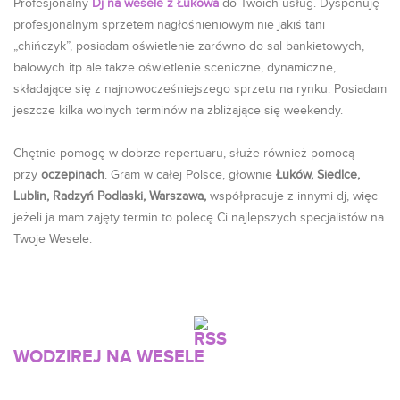
Profesjonalny
Dj na wesele z Łukowa
do Twoich usług. Dysponuję
profesjonalnym sprzetem nagłośnieniowym nie jakiś tani
„chińczyk”, posiadam oświetlenie zarówno do sal bankietowych,
balowych itp ale także oświetlenie sceniczne, dynamiczne,
składające się z najnowocześniejszego sprzetu na rynku. Posiadam
jeszcze kilka wolnych terminów na zbliżające się weekendy.
Chętnie pomogę w dobrze repertuaru, służe również pomocą
przy
oczepinach
. Gram w całej Polsce, głownie
Łuków, Siedlce,
Lublin, Radzyń Podlaski, Warszawa,
współpracuje z innymi dj, więc
jeżeli ja mam zajęty termin to polecę Ci najlepszych specjalistów na
Twoje Wesele.
WODZIREJ NA WESELE