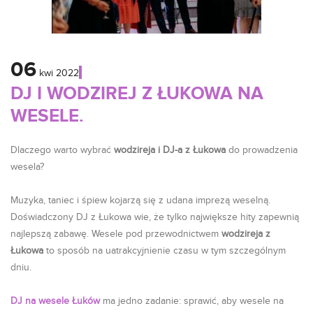
06
kwi
2022
DJ I WODZIREJ Z ŁUKOWA NA
WESELE.
Dlaczego warto wybrać
wodzireja i DJ-a z Łukowa
do prowadzenia
wesela?
Muzyka, taniec i śpiew kojarzą się z udana imprezą weselną.
Doświadczony DJ z Łukowa wie, że tylko największe hity zapewnią
najlepszą zabawę. Wesele pod przewodnictwem
wodzireja z
Łukowa
to sposób na uatrakcyjnienie czasu w tym szczególnym
dniu.
DJ na wesele Łuków
ma jedno zadanie: sprawić, aby wesele na