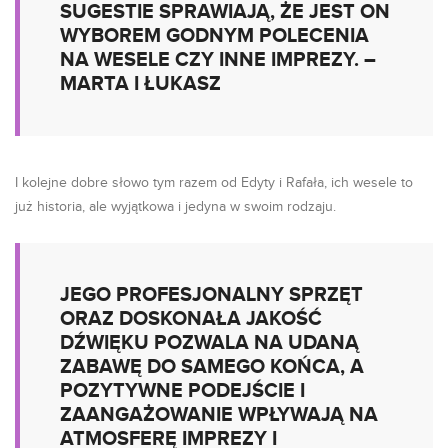
SUGESTIE SPRAWIAJĄ, ŻE JEST ON
WYBOREM GODNYM POLECENIA
NA WESELE CZY INNE IMPREZY. –
MARTA I ŁUKASZ
I kolejne dobre słowo tym razem od Edyty i Rafała, ich wesele to
już historia, ale wyjątkowa i jedyna w swoim rodzaju.
JEGO PROFESJONALNY SPRZĘT
ORAZ DOSKONAŁA JAKOŚĆ
DŹWIĘKU POZWALA NA UDANĄ
ZABAWĘ DO SAMEGO KOŃCA, A
POZYTYWNE PODEJŚCIE I
ZAANGAŻOWANIE WPŁYWAJĄ NA
ATMOSFERĘ IMPREZY I