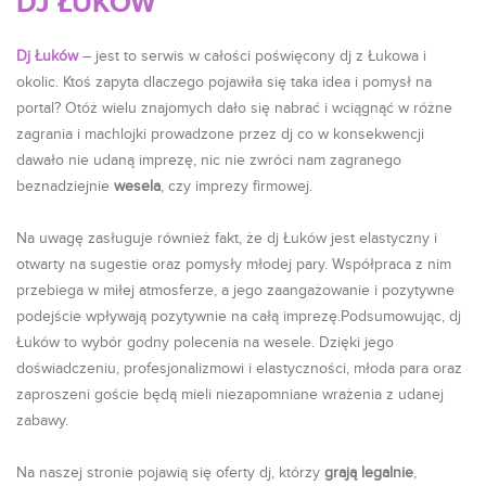
DJ ŁUKÓW
Dj Łuków
– jest to serwis w całości poświęcony dj z Łukowa i
okolic. Ktoś zapyta dlaczego pojawiła się taka idea i pomysł na
portal? Otóż wielu znajomych dało się nabrać i wciągnąć w różne
zagrania i machlojki prowadzone przez dj co w konsekwencji
dawało nie udaną imprezę, nic nie zwróci nam zagranego
beznadziejnie
wesela
, czy imprezy firmowej.
Na uwagę zasługuje również fakt, że dj Łuków jest elastyczny i
otwarty na sugestie oraz pomysły młodej pary. Współpraca z nim
przebiega w miłej atmosferze, a jego zaangażowanie i pozytywne
podejście wpływają pozytywnie na całą imprezę.Podsumowując, dj
Łuków to wybór godny polecenia na wesele. Dzięki jego
doświadczeniu, profesjonalizmowi i elastyczności, młoda para oraz
zaproszeni goście będą mieli niezapomniane wrażenia z udanej
zabawy.
Na naszej stronie pojawią się oferty dj, którzy
grają legalnie
,