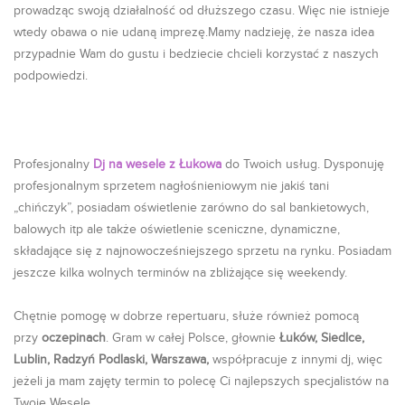
prowadząc swoją działalność od dłuższego czasu. Więc nie istnieje
wtedy obawa o nie udaną imprezę.Mamy nadzieję, że nasza idea
przypadnie Wam do gustu i bedziecie chcieli korzystać z naszych
podpowiedzi.
Profesjonalny
Dj na wesele z Łukowa
do Twoich usług. Dysponuję
profesjonalnym sprzetem nagłośnieniowym nie jakiś tani
„chińczyk”, posiadam oświetlenie zarówno do sal bankietowych,
balowych itp ale także oświetlenie sceniczne, dynamiczne,
składające się z najnowocześniejszego sprzetu na rynku. Posiadam
jeszcze kilka wolnych terminów na zbliżające się weekendy.
Chętnie pomogę w dobrze repertuaru, służe również pomocą
przy
oczepinach
. Gram w całej Polsce, głownie
Łuków, Siedlce,
Lublin, Radzyń Podlaski, Warszawa,
współpracuje z innymi dj, więc
jeżeli ja mam zajęty termin to polecę Ci najlepszych specjalistów na
Twoje Wesele.