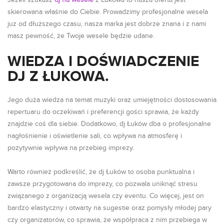
Jeżeli szukasz
dj na wesele
z Łukowa to nasza oferta jest
skierowana właśnie do Ciebie. Prowadzimy profesjonalne wesela
juz od dłuższego czasu, nasza marka jest dobrze znana i z nami
masz pewność, że Twoje wesele będzie udane.
WIEDZA I DOŚWIADCZENIE
DJ Z ŁUKOWA.
Jego duża wiedza na temat muzyki oraz umiejętności dostosowania
repertuaru do oczekiwań i preferencji gości sprawia, że każdy
znajdzie coś dla siebie. Dodatkowo, dj Łuków dba o profesjonalne
nagłośnienie i oświetlenie sali, co wpływa na atmosferę i
pozytywnie wpływa na przebieg imprezy.
Warto również podkreślić, że dj Łuków to osoba punktualna i
zawsze przygotowana do imprezy, co pozwala uniknąć stresu
związanego z organizacją wesela czy eventu. Co więcej, jest on
bardzo elastyczny i otwarty na sugestie oraz pomysły młodej pary
czy organizatorów, co sprawia, że współpraca z nim przebiega w