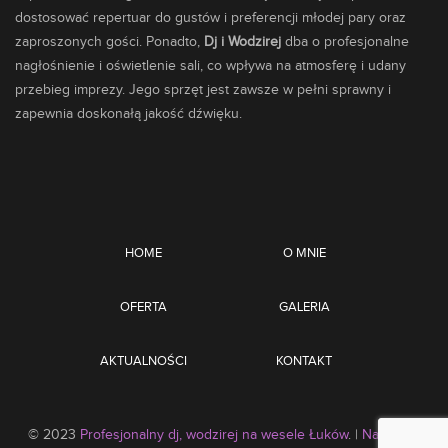
dostosować repertuar do gustów i preferencji młodej pary oraz
zaproszonych gości. Ponadto,
Dj i Wodzirej
dba o profesjonalne
nagłośnienie i oświetlenie sali, co wpływa na atmosferę i udany
przebieg imprezy. Jego sprzęt jest zawsze w pełni sprawny i
zapewnia doskonałą jakość dźwięku.
HOME
O MNIE
OFERTA
GALERIA
AKTUALNOŚCI
KONTAKT
© 2023
Profesjonalny dj, wodzirej na wesele Łuków
. |
Na skróty