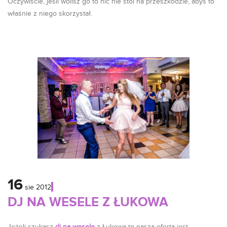
Oczywiście, jeśli wolisz go to nic nie stoi na przeszkodzie, abyś to
właśnie z niego skorzystał.
16
sie
2012
DJ NA WESELE Z ŁUKOWA