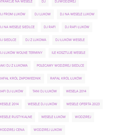
ATRAKCJE NA WESELE
DJ
DJ/WODZIREJ
DJ FROM ŁUKÓW
DJ LUKOW
DJ NA WESELE LUKOW
DJ NA WESELE SIEDLCE
DJ RAFI
DJ RAFI ŁUKÓW
DJ SIEDLCE
DJ Z LUKOWA
DJ ŁUKÓW WESELE
DJ ŁUKÓW WOLNE TERMINY
ILE KOSZTUJE WESELE
JAKI DJ Z ŁUKOWA
POLECAMY WODZIREJ SIEDLCE
RAFAŁ KRÓL ZAPOWIEDNIK
RAFAŁ KRÓL ŁUKÓW
RAFI DJ ŁUKÓW
TANI DJ ŁUKÓW
WESELA 2014
WESELE 2014
WESELE DJ ŁUKÓW
WESELE OFERTA 2023
WESELE RUSTYKALNE
WESELE ŁUKÓW
WODZIREJ
WODZIREJ CENA
WODZIREJ LUKOW