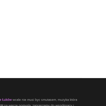
le Łuków
wcale nie musi byc smutasem,
muzyka
która
zni
na wasze pomysły, zapraszamy do współpracy i