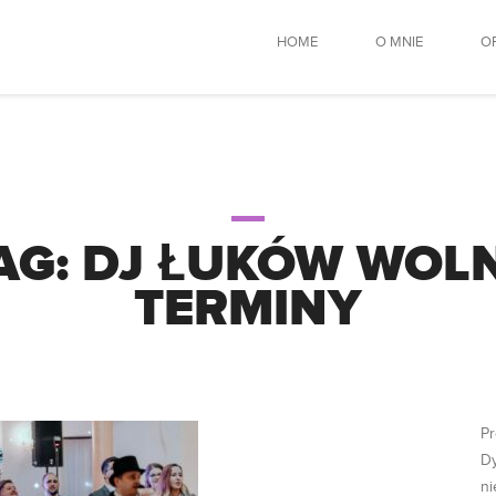
HOME
O MNIE
O
AG:
DJ ŁUKÓW WOL
TERMINY
Pr
Dy
ni