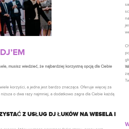
sa
sc
na
je
w
Ch
 DJ’EM
p
gł
le, musisz wiedzieć, że najbardziej korzystną opcją dla Ciebie
W
za
Tw
wiele korzyści, a jedna jest bardzo znacząca. Oferuje więcej za
a niższa o dwa razy najmniej, a dodatkowo zagra dla Ciebie każdą
YSTAĆ Z USŁUG DJ ŁUKÓW NA WESELA I
W