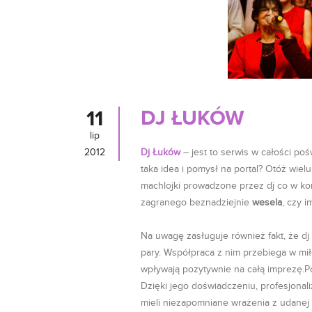
DJ ŁUKÓW
11
lip
2012
Dj Łuków
– jest to serwis w całości poś
taka idea i pomysł na portal? Otóż wiel
machlojki prowadzone przez dj co w ko
zagranego beznadziejnie
wesela
, czy i
Na uwagę zasługuje również fakt, że dj
pary. Współpraca z nim przebiega w mił
wpływają pozytywnie na całą imprezę.
Dzięki jego doświadczeniu, profesjonal
mieli niezapomniane wrażenia z udanej