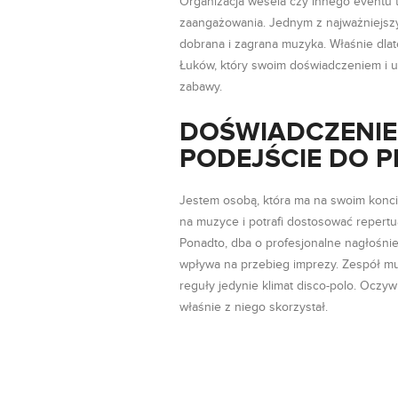
Organizacja wesela czy innego eventu t
zaangażowania. Jednym z najważniejszy
dobrana i zagrana muzyka. Właśnie dlate
Łuków, który swoim doświadczeniem i 
zabawy.
DOŚWIADCZENIE
PODEJŚCIE DO 
Jestem osobą, która ma na swoim konci
na muzyce i potrafi dostosować repertu
Ponadto, dba o profesjonalne nagłośnien
wpływa na przebieg imprezy. Zespół muz
reguły jedynie klimat disco-polo. Oczywiś
właśnie z niego skorzystał.