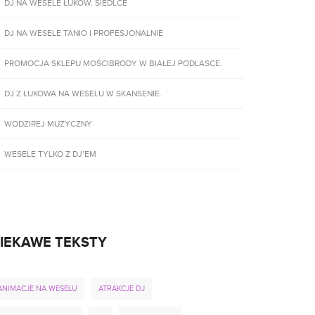
DJ NA WESELE ŁUKÓW, SIEDLCE
DJ NA WESELE TANIO I PROFESJONALNIE
PROMOCJA SKLEPU MOŚCIBRODY W BIAŁEJ PODLASCE.
DJ Z ŁUKOWA NA WESELU W SKANSENIE.
WODZIREJ MUZYCZNY
WESELE TYLKO Z DJ’EM
IEKAWE TEKSTY
ANIMACJE NA WESELU
ATRAKCJE DJ