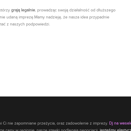
 którzy
grają legalnie
, prowadząc swoją działalność od dłuższego
 nie udaną imprezę.Mamy nadzieję, że nasza idea przypadnie
stać z naszych podpowiedzi.
 Ci nie zapomniane przeżycia, oraz zadowolenie z imprezy.
Dj na wese
e ceny w regionie, nasze stawki podlegaja negocjacji,
jesteśmy elastyc