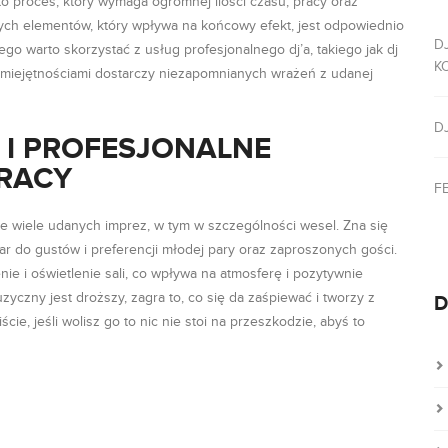
o proces, który wymaga ogromnej ilości czasu, pracy oraz
ch elementów, który wpływa na końcowy efekt, jest odpowiednio
D
go warto skorzystać z usług profesjonalnego dj’a, takiego jak dj
K
umiejętnościami dostarczy niezapomnianych wrażeń z udanej
D
 I PROFESJONALNE
PRACY
F
e wiele udanych imprez, w tym w szczególności wesel. Zna się
ar do gustów i preferencji młodej pary oraz zaproszonych gości.
ie i oświetlenie sali, co wpływa na atmosferę i pozytywnie
yczny jest droższy, zagra to, co się da zaśpiewać i tworzy z
D
cie, jeśli wolisz go to nic nie stoi na przeszkodzie, abyś to