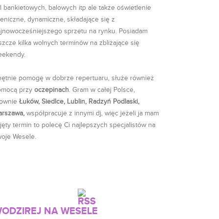
l bankietowych, balowych itp ale także oświetlenie
eniczne, dynamiczne, składające się z
jnowocześniejszego sprzetu na rynku. Posiadam
szcze kilka wolnych terminów na zbliżające się
eekendy.
ętnie pomogę w dobrze repertuaru, służe również
omocą przy
oczepinach
. Gram w całej Polsce,
ownie
Łuków, Siedlce, Lublin, Radzyń Podlaski,
arszawa,
współpracuje z innymi dj, więc jeżeli ja mam
jęty termin to polecę Ci najlepszych specjalistów na
oje Wesele.
ODZIREJ NA WESELE