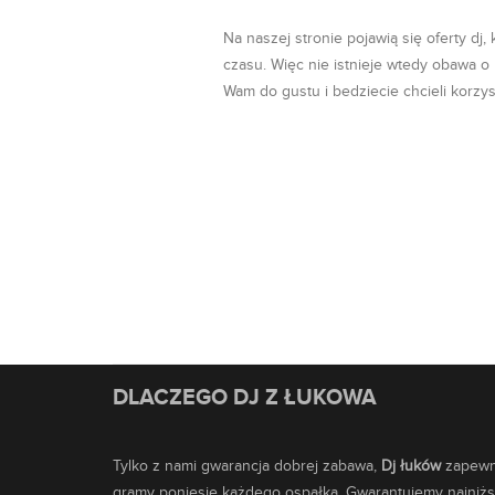
Na naszej stronie pojawią się oferty dj,
czasu. Więc nie istnieje wtedy obawa o
Wam do gustu i bedziecie chcieli korzy
DLACZEGO DJ Z ŁUKOWA
Tylko z nami gwarancja dobrej zabawa,
Dj łuków
zapewni
gramy poniesie każdego ospałka. Gwarantujemy najniższ