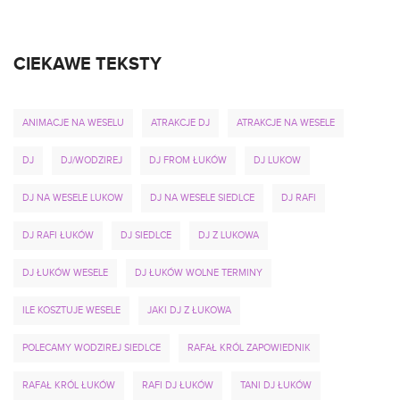
CIEKAWE TEKSTY
ANIMACJE NA WESELU
ATRAKCJE DJ
ATRAKCJE NA WESELE
DJ
DJ/WODZIREJ
DJ FROM ŁUKÓW
DJ LUKOW
DJ NA WESELE LUKOW
DJ NA WESELE SIEDLCE
DJ RAFI
DJ RAFI ŁUKÓW
DJ SIEDLCE
DJ Z LUKOWA
DJ ŁUKÓW WESELE
DJ ŁUKÓW WOLNE TERMINY
ILE KOSZTUJE WESELE
JAKI DJ Z ŁUKOWA
POLECAMY WODZIREJ SIEDLCE
RAFAŁ KRÓL ZAPOWIEDNIK
RAFAŁ KRÓL ŁUKÓW
RAFI DJ ŁUKÓW
TANI DJ ŁUKÓW