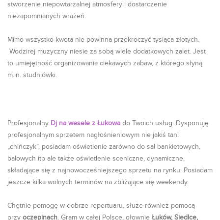
stworzenie niepowtarzalnej atmosfery i dostarczenie
niezapomnianych wrażeń.
Mimo wszystko kwota nie powinna przekroczyć tysiąca złotych.
Wodzirej muzyczny niesie za sobą wiele dodatkowych zalet. Jest
to umiejętność organizowania ciekawych zabaw, z którego słyną
m.in. studniówki.
Profesjonalny
Dj na wesele z Łukowa
do Twoich usług. Dysponuję
profesjonalnym sprzetem nagłośnieniowym nie jakiś tani
„chińczyk”, posiadam oświetlenie zarówno do sal bankietowych,
balowych itp ale także oświetlenie sceniczne, dynamiczne,
składające się z najnowocześniejszego sprzetu na rynku. Posiadam
jeszcze kilka wolnych terminów na zbliżające się weekendy.
Chętnie pomogę w dobrze repertuaru, służe również pomocą
przy
oczepinach
. Gram w całej Polsce, głownie
Łuków, Siedlce,