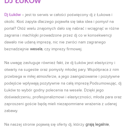
DJ ŁUKÓW
Dj Łuków
– jest to serwis w całości poświęcony dj z Łukowa i
okolic. Ktoś zapyta dlaczego pojawiła się taka idea i pomysł na
portal? Otóż wielu znajomych dało się nabrać i wciągnąć w różne
zagrania i machlojki prowadzone przez dj co w konsekwencji
dawało nie udaną imprezę, nic nie zwróci nam zagranego
beznadziejnie
wesela
, czy imprezy firmowej.
Na uwagę zasługuje również fakt, że dj Łuków jest elastyczny i
otwarty na sugestie oraz pomysły młodej pary. Współpraca z nim
przebiega w miłej atmosferze, a jego zaangażowanie i pozytywne
podejście wpływają pozytywnie na całą imprezę.Podsumowując, dj
Łuków to wybór godny polecenia na wesele. Dzięki jego
doświadczeniu, profesjonalizmowi i elastyczności, młoda para oraz
zaproszeni goście będą mieli niezapomniane wrażenia z udanej
zabawy.
Na naszej stronie pojawią się oferty dj, którzy
grają legalnie
,