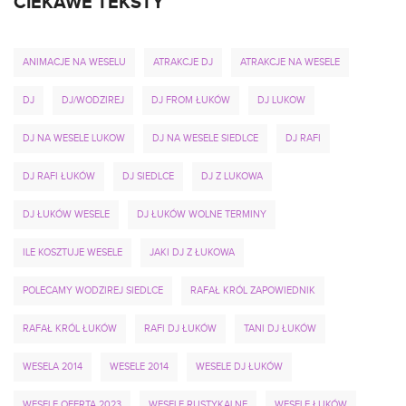
CIEKAWE TEKSTY
ANIMACJE NA WESELU
ATRAKCJE DJ
ATRAKCJE NA WESELE
DJ
DJ/WODZIREJ
DJ FROM ŁUKÓW
DJ LUKOW
DJ NA WESELE LUKOW
DJ NA WESELE SIEDLCE
DJ RAFI
DJ RAFI ŁUKÓW
DJ SIEDLCE
DJ Z LUKOWA
DJ ŁUKÓW WESELE
DJ ŁUKÓW WOLNE TERMINY
ILE KOSZTUJE WESELE
JAKI DJ Z ŁUKOWA
POLECAMY WODZIREJ SIEDLCE
RAFAŁ KRÓL ZAPOWIEDNIK
RAFAŁ KRÓL ŁUKÓW
RAFI DJ ŁUKÓW
TANI DJ ŁUKÓW
WESELA 2014
WESELE 2014
WESELE DJ ŁUKÓW
WESELE OFERTA 2023
WESELE RUSTYKALNE
WESELE ŁUKÓW