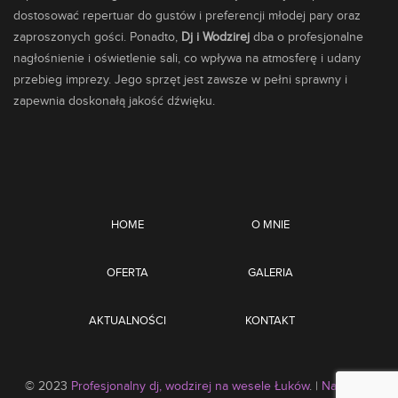
dostosować repertuar do gustów i preferencji młodej pary oraz
zaproszonych gości. Ponadto,
Dj i Wodzirej
dba o profesjonalne
nagłośnienie i oświetlenie sali, co wpływa na atmosferę i udany
przebieg imprezy. Jego sprzęt jest zawsze w pełni sprawny i
zapewnia doskonałą jakość dźwięku.
HOME
O MNIE
OFERTA
GALERIA
AKTUALNOŚCI
KONTAKT
© 2023
Profesjonalny dj, wodzirej na wesele Łuków
. |
Na skróty