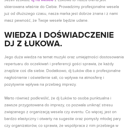
Jeżeli szukasz
dj na wesele
z Łukowa to nasza oferta jest
skierowana właśnie do Ciebie. Prowadzimy profesjonalne wesela
juz od dłuższego czasu, nasza marka jest dobrze znana i z nami
masz pewność, że Twoje wesele będzie udane.
WIEDZA I DOŚWIADCZENIE
DJ Z ŁUKOWA.
Jego duża wiedza na temat muzyki oraz umiejętności dostosowania
repertuaru do oczekiwań i preferencji gości sprawia, że każdy
znajdzie coś dla siebie. Dodatkowo, dj Łuków dba o profesjonalne
nagłośnienie i oświetlenie sali, co wpływa na atmosferę i
pozytywnie wpływa na przebieg imprezy.
Warto również podkreślić, że dj Łuków to osoba punktualna i
zawsze przygotowana do imprezy, co pozwala uniknąć stresu
związanego z organizacją wesela czy eventu. Co więcej, jest on
bardzo elastyczny i otwarty na sugestie oraz pomysły młodej pary
czy organizatorów, co sprawia, że współpraca z nim przebiega w