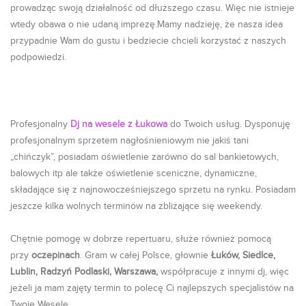
prowadząc swoją działalność od dłuższego czasu. Więc nie istnieje
wtedy obawa o nie udaną imprezę.Mamy nadzieję, że nasza idea
przypadnie Wam do gustu i bedziecie chcieli korzystać z naszych
podpowiedzi.
Profesjonalny
Dj na wesele z Łukowa
do Twoich usług. Dysponuję
profesjonalnym sprzetem nagłośnieniowym nie jakiś tani
„chińczyk”, posiadam oświetlenie zarówno do sal bankietowych,
balowych itp ale także oświetlenie sceniczne, dynamiczne,
składające się z najnowocześniejszego sprzetu na rynku. Posiadam
jeszcze kilka wolnych terminów na zbliżające się weekendy.
Chętnie pomogę w dobrze repertuaru, służe również pomocą
przy
oczepinach
. Gram w całej Polsce, głownie
Łuków, Siedlce,
Lublin, Radzyń Podlaski, Warszawa,
współpracuje z innymi dj, więc
jeżeli ja mam zajęty termin to polecę Ci najlepszych specjalistów na
Twoje Wesele.