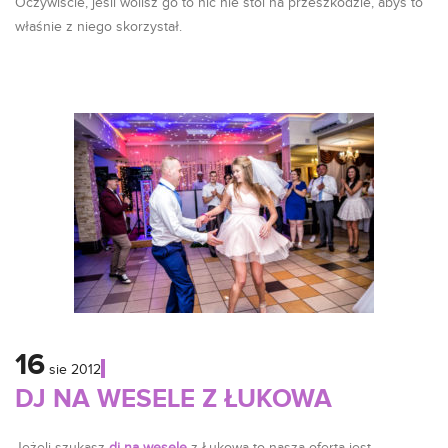
Oczywiście, jeśli wolisz go to nic nie stoi na przeszkodzie, abyś to
właśnie z niego skorzystał.
16
sie
2012
DJ NA WESELE Z ŁUKOWA